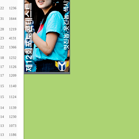
-22
1236
-31
1644
-28
1219
-23
4131
-22
1366
-18
1232
-17
1126
-17
1209
-15
1140
-15
1124
-14
1139
-14
1230
-13
1073
-13
1186