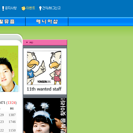
471
(
13
/
24
)
-29
1387
-23
1746
-22
1150