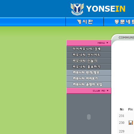
231
230
229