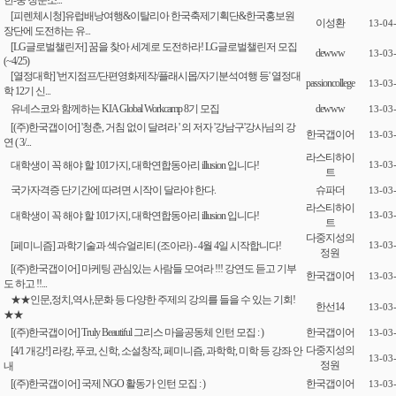
한-중 청춘소...
[피렌체시청]유럽배낭여행&이탈리아 한국축제기획단&한국홍보원
이성환
13-04
장단에 도전하는 유...
[LG글로벌챌린저] 꿈을 찾아 세계로 도전하라! LG글로벌챌린저 모집
dewww
13-03
(~4/25)
[열정대학] '번지점프/단편영화제작/플래시몹/자기분석여행 등' 열정대
passioncollege
13-03
학 12기 신...
유네스코와 함께하는 KIA Global Workcamp 8기 모집
dewww
13-03
[(주)한국갭이어] '청춘, 거침 없이 달려라 ' 의 저자 '강남구'강사님의 강
한국갭이어
13-03
연 ( 3/...
라스티하이
대학생이 꼭 해야 할 101가지, 대학연합동아리 illusion 입니다!
13-03
트
국가자격증 단기간에 따려면 시작이 달라야 한다.
슈파더
13-03
라스티하이
대학생이 꼭 해야 할 101가지, 대학연합동아리 illusion 입니다!
13-03
트
다중지성의
[페미니즘] 과학기술과 섹슈얼리티 (조아라) - 4월 4일 시작합니다!
13-03
정원
[(주)한국갭이어] 마케팅 관심있는 사람들 모여라 !!! 강연도 듣고 기부
한국갭이어
13-03
도 하고 !!...
★★인문,정치,역사,문화 등 다양한 주제의 강의를 들을 수 있는 기회!
한선14
13-03
★★
[(주)한국갭이어] Truly Beautiful 그리스 마을공동체 인턴 모집 : )
한국갭이어
13-03
다중지성의
[4/1 개강!] 라캉, 푸코, 신학, 소설창작, 페미니즘, 과학학, 미학 등 강좌 안
13-03
정원
내
[(주)한국갭이어] 국제 NGO 활동가 인턴 모집 : )
한국갭이어
13-03