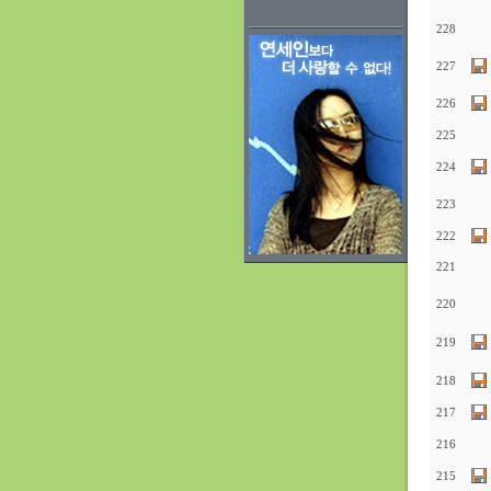
228
227
226
225
224
223
222
221
220
219
218
217
216
215