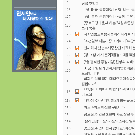
129
버를 모집합...
[4월_태국_공정여행]_신명_나는_
128
[3월_북촌_공정여행]_서울의_숨은
127
[종로구청과 함께 하는 3,4월 초중생
126
쓰러 북촌 ...
대학연합교육봉사동아리 나래 에서 
125
‘조선일보 저널리즘 아카데미’ 수강
124
연세치대 남성복사중창단 제 31회 
123
[광.고.쟁.이.시.즌.2] 3월정모 3월 10일!
122
[3월 필리핀 공정여행] 천상의 녹색
121
★ 꿈과 현실의 경계, 대학연합마술동아리
120
모집합니다!
꿈과 현실의 경계, 대학연합마술동아리 i
119
집합니다!
UN경제사회이사회 협의지위NGO,
118
이 모집
대학생국제관계학회 5기 회원을 
117
아르바이트 하실분 구합니다
116
공모전, 취업을 한번에 사로 잡을 수 
115
[온라인강의] 토익&토익스피킹 일
114
공모전, 취업 어렵지 않아요?(머감/내
113