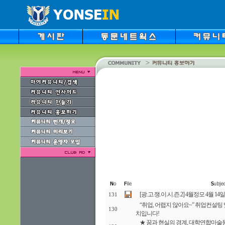
[광.고.쟁.이.시.즌.2] 4월정모 4월 14일
131
“취업, 어렵지 않아요~” 취업컨설
130
치입니다!
★ 꿈과 현실의 경계, 대학연합마술동아리