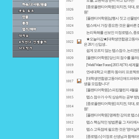
토플, 교환학생 준비 하고 있다면?
1027
[종로플랜티어학원] 의치전, 약대,
1026
원!
[플랜티어학원]삼행시 짓고 선물받
1025
텝스에서 가장 중요한 것은 올바른 
1024
논리독해를 선보인 이정로텝스, 종
1023
★오늘마감★[대학생연합광고동아리
1022
은 28기 신입생...
쉽게 오르지 않는 텝스점수, 논리전
1021
[플랜티어학원] 당신의 점수를 올려줄
1020
[World Water Forum] 2015 제7차
1019
연세대학교 이륜차 동아리 프로젝트
1018
[대학생연합광고동아리] 애드파워에서
1017
생을 모집합니다!
[플랜티어학원]스피킹챌린지 4월을 위한 
1016
텝스 점수가 수직 상승하는 공부 방법
1015
[종로플랜티어학원] 의치전, 약대,
1014
원!
[플랜티어학원] 명쾌한 강의로 텝스
1013
텝스 핵심적인 방법론을 그 자리에서
1012
텝스 고득점에 필요한 것은 '영어실력
1011
[종로텝스] 이정로 선생님과 함께라
1010