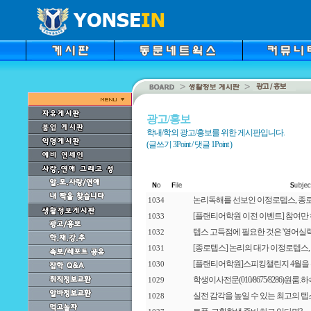
광고/홍보
학내/학외 광고/홍보를 위한 게시판입니다.
(글쓰기 3Point / 댓글 1Point )
논리독해를 선보인 이정로텝스, 종
1034
[플랜티어학원 이전 이벤트] 참여만 
1033
텝스 고득점에 필요한 것은 '영어실력
1032
[종로텝스] 논리의 대가 이정로텝스
1031
[플랜티어학원]스피킹챌린지 4월을 위한 
1030
학생이사전문(010/8675/8286)원룸
1029
실전 감각을 높일 수 있는 최고의 텝
1028