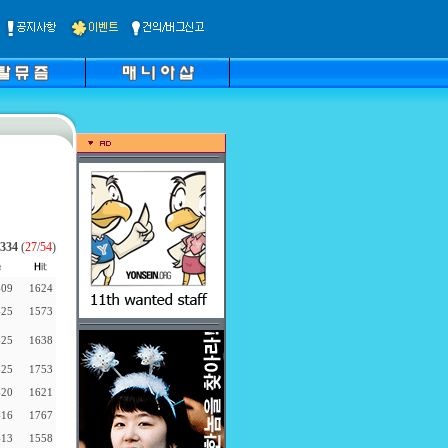
334
(
27
/
54
)
-09
1624
-25
1573
-25
1638
-25
1753
-20
1621
-16
1767
-13
1558