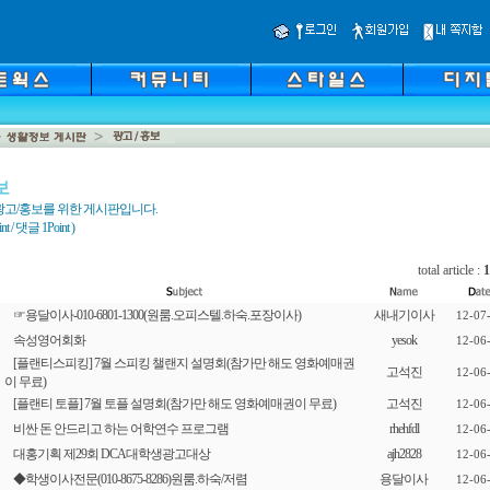
보
광고/홍보를 위한 게시판입니다.
 / 댓글 1Point )
total article :
1
☞용달이사-010-6801-1300(원룸.오피스텔.하숙.포장이사)
새내기이사
12-07
속성영어회화
yesok
12-06
[플랜티스피킹] 7월 스피킹 챌랜지 설명회(참가만 해도 영화예매권
고석진
12-06
이 무료)
[플랜티 토플] 7월 토플 설명회(참가만 해도 영화예매권이 무료)
고석진
12-06
비싼 돈 안드리고 하는 어학연수 프로그램
rhehfdl
12-06
대홍기획 제29회 DCA대학생광고대상
ajh2828
12-06
◆학생이사전문(010-8675-8286)원룸.하숙/저렴
용달이사
12-06