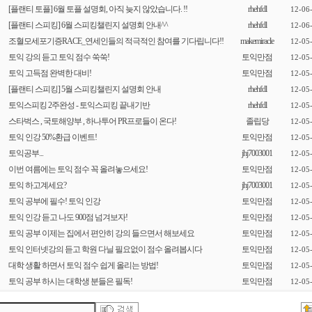
[플랜티 토플] 6월 토플 설명회, 아직 늦지 않았습니다. !!
rhehfdl
12-06
[플랜티 스피킹] 6월 스피킹챌린지 설명회 안내^^
rhehfdl
12-06
조혈모세포기증RACE_연세인들의 적극적인 참여를 기다립니다!!
makemiracle
12-05
토익 강의 듣고 토익 점수 쑥쑥!
토익만점
12-05
토익 고득점 완벽한 대비!
토익만점
12-05
[플랜티 스피킹] 5월 스피킹챌린지 설명회 안내
rhehfdl
12-05
토익스피킹 2주완성 - 토익스피킹 끝내기반
rhehfdl
12-05
스타벅스 , 국토해양부 , 하나투어 PR프로들이 온다!
졸립당
12-05
토익 인강 50%환급 이벤트!
토익만점
12-05
토익공부...
jhj7003001
12-05
이번 여름에는 토익 점수 꼭 올려놓으세요!
토익만점
12-05
토익 하고계세요?
jhj7003001
12-05
토익 공부에 필수! 토익 인강
토익만점
12-05
토익 인강 듣고 나도 900점 넘겨보자!
토익만점
12-05
토익 공부 이제는 집에서 편안히 강의 들으면서 해보세요
토익만점
12-05
토익 인터넷강의 듣고 학원 다닐 필요없이 점수 올려봅시다
토익만점
12-05
대학 생활 하면서 토익 점수 쉽게 올리는 방법!
토익만점
12-05
토익 공부 하시는 대학생 분들은 필독!
토익만점
12-05