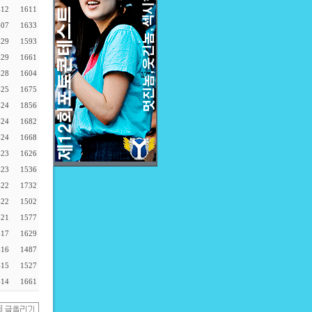
-12
1611
-07
1633
-29
1593
-29
1661
-28
1604
-25
1675
-24
1856
-24
1682
-24
1668
-23
1626
-23
1536
-22
1732
-22
1502
-21
1577
-17
1629
-16
1487
-15
1527
-14
1661