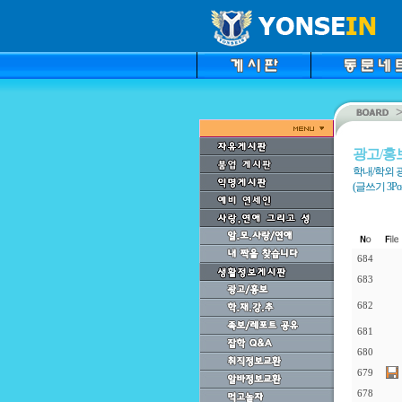
광고/홍
학내/학외 
(글쓰기 3Point
684
683
682
681
680
679
678