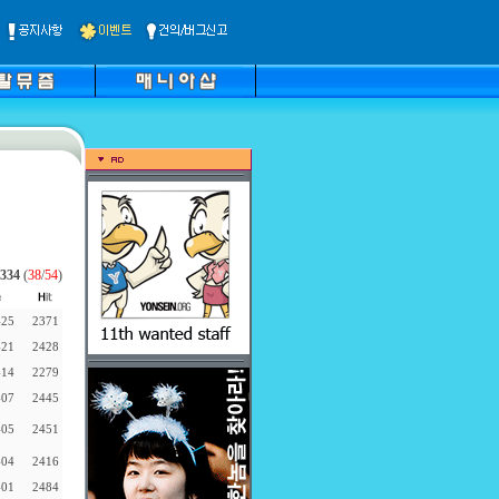
334
(
38
/
54
)
-25
2371
-21
2428
-14
2279
-07
2445
-05
2451
-04
2416
-01
2484