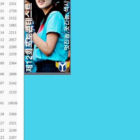
-29
2331
-21
2759
-16
2152
-16
1985
-14
2211
-12
2057
-10
2269
-09
2259
-09
2364
-08
2888
-07
5542
-07
2133
-01
10630
-28
5369
-27
2321
-23
2240
-23
2267