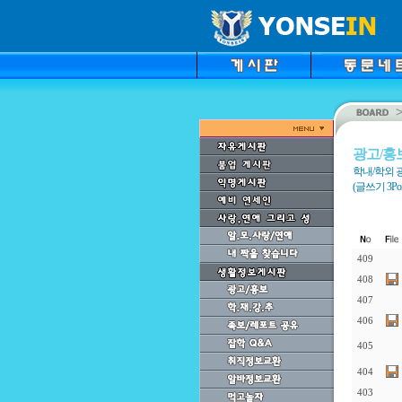
광고/홍
학내/학외 
(글쓰기 3Point
409
408
407
406
405
404
403