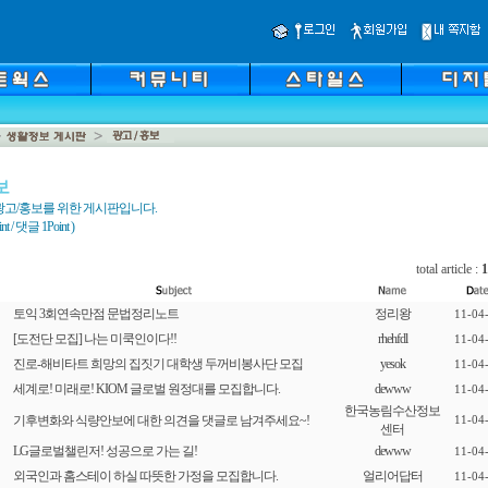
보
광고/홍보를 위한 게시판입니다.
 / 댓글 1Point )
total article :
1
토익 3회연속만점 문법정리노트
정리왕
11-04
[도전단 모집] 나는 미쿡인이다!!
rhehfdl
11-04
진로-해비타트 희망의 집짓기 대학생 두꺼비봉사단 모집
yesok
11-04
세계로! 미래로! KIOM 글로벌 원정대를 모집합니다.
dewww
11-04
한국농림수산정보
기후변화와 식량안보에 대한 의견을 댓글로 남겨주세요~!
11-04
센터
LG글로벌챌린저! 성공으로 가는 길!
dewww
11-04
외국인과 홈스테이 하실 따뜻한 가정을 모집합니다.
얼리어답터
11-04