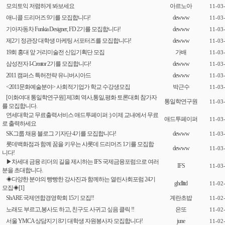
모의토익 저렴하게 봐보세요
아르노아
11-03
애니콜 드리머즈 9기를 모집합니다!
dewww
11-03
기아자동차 Funkia Designer, FD 2기를 모집합니다!
dewww
11-03
제2기 정관장 대학생 마케팅 서포터즈를 모집합니다!
dewww
11-03
19회 홍대 앞 거리미술전 신입기획단 모집
가배
11-03
삼성전자 I-Creator 2기를 모집합니다!
dewww
11-03
2011 캠퍼스 특허전략 유니버시아드
dewww
11-03
<2011문화예술분야> 사회적기업가 학교 수강생모집
박근수
11-03
[이화여대 통일학연구원] 제3회 역사,통일,평화 토론대회 참가자
통일학연구원
11-03
를 모집합니다.
연세대학교 무료출력서비스 애드투페이퍼 :) 이제 교내에서 무료
애드투페이퍼
11-03
로 출력하세요
SK그룹 채용 블로그 기자단 4기를 모집합니다!
dewww
11-03
롯데백화점과 함께 꿈을 키우는 샤롯데 드리머즈 1기를 모집합
dewww
11-03
니다!
▶차세대 금융 리더의 길을 제시하는 IFS 국제금융포럼으로 여러
IFS
11-03
분을 초대합니다.
◈다양한 분야의 빵빵한 강사진과 함께하는 열린사회포럼 24기
ghdlttd
11-02
모집◈
[1]
ShARE 국제연합경영학회 15기 모집!!
계란초밥
11-02
노래도 부르고,봉사도 하고, 친구도 사귀고 싶음 클릭 !!
은또
11-02
서울 YMCA 상담지기 8기 대학생 자원봉사자 모집합니다!
june
11-02