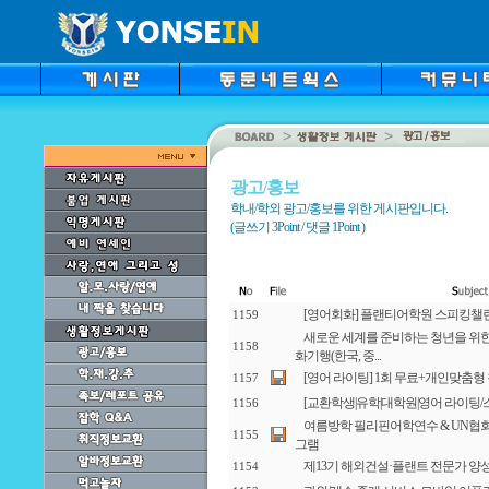
광고/홍보
학내/학외 광고/홍보를 위한 게시판입니다.
(글쓰기 3Point / 댓글 1Point )
[영어회화] 플랜티어학원 스피킹챌린
1159
새로운 세계를 준비하는 청년을 위한 
1158
화기행(한국, 중...
[영어 라이팅] 1회 무료+개인맞춤형
1157
[교환학생|유학|대학원|영어 라이팅
1156
여름방학 필리핀어학연수 & UN협회
1155
그램
제13기 해외건설·플랜트 전문가 양
1154