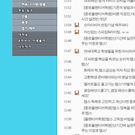
과외/레슨 중개 서비스 모바일 어플리
1153
[종로플랜티어학원] 기존의 방법과 
1152
[종로플랜티어학원] 바쁜 직장인, 
1151
시간 실전반 개강!
오마이비어 런칭기념 맥주파티
1150
자신없는 스피킹&라이팅...ㅠ.ㅠ
1149
[종로플랜티어학원] 단기간에 실전
1148
주는 이정로 텝스!
연세대학교 학생들을 위한 라식/라섹 
1147
각 파트별 핵심을 찌르는 논리적 텝
1146
텝스!
화제의 책, 텝스급상승 저자 직강 
1145
교환학생 준비해야되는데 맨날 빈
1144
엘리트들도 울고가는 텝스! 어떻게 
1143
광장패션스쿨 2기_광장 패션스쿨에
1142
세요!
텝스 독해로 고민하고 계신다면 종로
1141
[종로플랜티어학원] 텝스 정복을 위한 명품
1140
로 텝스
[플랜티어학원] 텝스 고득점 비법을
1139
[종로플랜티어학원] 단기간에 실전
1138
주는 이정로 텝스!