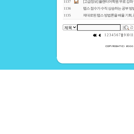
[고급정보] 플랜티어학원 무료 강좌
1137
텝스 점수가 수직 상승하는 공부 방법
1136
제대로된 텝스 방법론을 배울 기회, 
1135
1
2
3
4
5
6
7
8
9
10
11