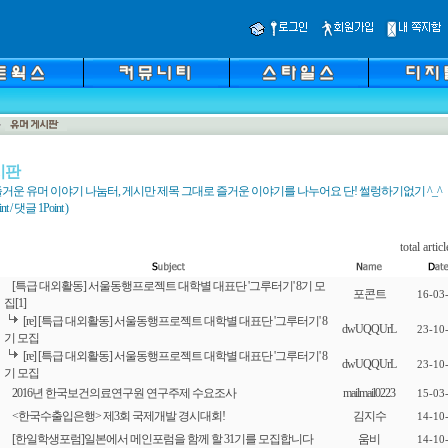
시판
거운 유머 이야기 나눔터, 게시만 제목 그대로 즐거운 이야기를 나누어요 단! 썰렁하기없기 ^_^
 / 댓글 1Point )
total articl
[특급 대외활동] 서울동행프로젝트 대학별 대표단 '그루터기' 8기 모
포콘트
16-03
집
[1]
[re] [특급 대외활동] 서울동행프로젝트 대학별 대표단 '그루터기' 8
dwUQQUrL
23-10
기 모집
[re] [특급 대외활동] 서울동행프로젝트 대학별 대표단 '그루터기' 8
dwUQQUrL
23-10
기 모집
2016년 한국보건의료연구원 연구주제 수요조사
mailmail0223
15-03
<한국수출입은행> 제3회 국제개발 경시대회!
김지수
14-10
[한일학생포럼]일본에서 메인포럼을 함께 할 31기를 모집합니다
움비
14-10