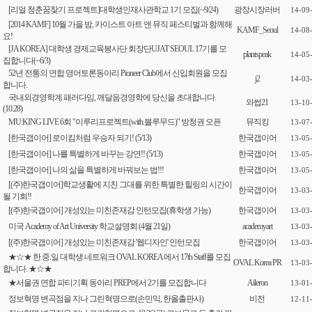
[리얼 청춘꿈찾기 프로젝트]대학생인재사관학교 1기 모집(~9/24)
광장시장러버
14-09
[2014 KAMF] 10월 가을 밤, 카이스트 아트 앤 뮤직 페스티벌과 함께해
KAMF_Seoul
14-08
요!
[JA KOREA] 대학생 경제교육봉사단 회장단UJAT SEOUL 17기를 모
plantspeak
14-05
집합니다(~6/3)
52년 전통의 연합 영어토론동아리 Pioneer Club에서 신입회원을 모집
j2
14-03
합니다.
국내외경영학계 패러다임, 깨달음경영학에 당신을 초대합니다.
와썹21
13-10
(10.28)
MU:KING LIVE 6회 "이루리프로젝트(with.블루무드)" 방청권 오픈
뮤직킹
13-07
[한국갭이어] 로이킴처럼 우승자 되기! (5/13)
한국갭이어
13-05
[한국갭이어] 나를 특별하게 바꾸는 강연!! (5/13)
한국갭이어
13-05
[한국갭이어] 나의 삶을 특별하게 바꿔보는 법!!!
한국갭이어
13-05
[(주)한국갭이어]학교생활에 지친 그대를 위한 특별한 힐링의 시간이
한국갭이어
13-03
될 기회!!
[(주)한국갭이어] 개성있는 미친존재감 인턴모집(휴학생 가능)
한국갭이어
13-03
미국 Academy of Art University 학교설명회 (4월 21일)
academyart
13-03
[(주)한국갭이어] 개성있는 미친존재감 '웹디자인' 인턴모집
한국갭이어
13-03
★☆★ 한.중.일 대학생 네트워크 OVAL KOREA 에서 17th Staff를 모집
OVAL Korea PR
13-03
합니다. ★☆★
★서울권 연합 파티기획 동아리 PREP에서 2기를 모집합니다
Aileron
13-01
정보혁명 변곡점을 지나 그린혁명으로(손민익, 한올출판사)
비전
12-11