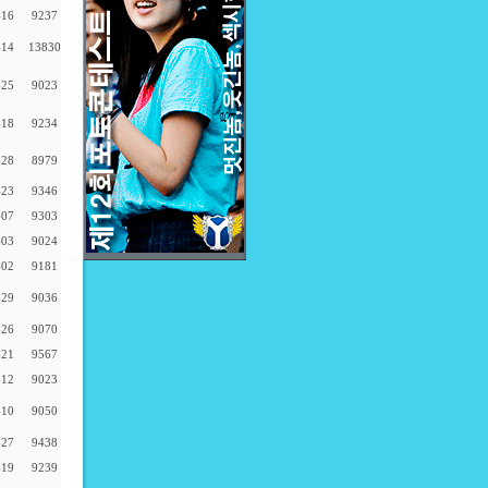
-16
9237
-14
13830
-25
9023
-18
9234
-28
8979
-23
9346
-07
9303
-03
9024
-02
9181
-29
9036
-26
9070
-21
9567
-12
9023
-10
9050
-27
9438
-19
9239