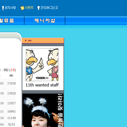
e :
182
(
1
/
8
)
-02
17630
-16
13026
-16
12957
-11
10961
-10
11149
-04
9233