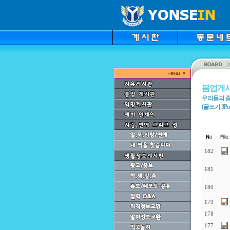
붐업게
우리들의 즐
(글쓰기 3Point
182
181
180
179
178
177