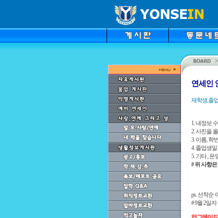
연세인 
재학생,졸업
1. 내정보
2. 사진을
3. 이름, 
4. 졸업생
5. 기타 ,
# 위 사항
ps. 선착순
# 9월 2일
업그레이드