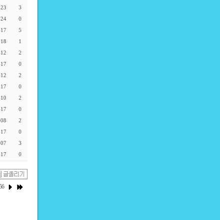
-23
3
-24
0
-17
5
-18
1
-12
2
-17
0
-12
2
-17
0
-10
2
-17
0
-08
2
-17
0
-07
3
-17
0
56