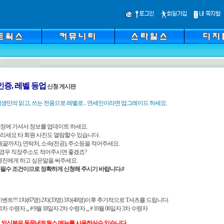
인증, 레벨 등업
신청 게시판
생만의 읽고, 쓰는 전용으로 레벨로... 연세인이라면 업그레이드 하세요.
 수정에 가셔서 정보를 업데이트 하세요.
 올리세요 타 회원 사진도 열람할수 있습니다.
학번(끝까지), 연락처, 소속(전공), 주소등을 적어주세요.
일경우 직장주소도 적어주시면 좋겠죠?
 운영진에게 하고 싶은말을 써주세요.
은 필수 조건이므로 정확하게 신청해 주시기 바랍니다.#
 이벤트!!! 1차(67명) 2차(33명) 3차(40명)이후 추가적으로 T셔츠를 드립니다.
자 1차 수령자
,,,
# 9월 18일자 2차 수령자
,,,
# 10월 06일자 3차 수령자
 되신분은 동문네트웍스 메뉴를 사용하실수 있습니다