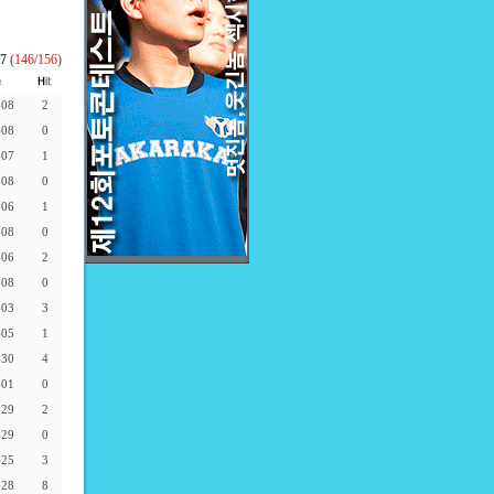
7
(
146
/
156
)
-08
2
-08
0
-07
1
-08
0
-06
1
-08
0
-06
2
-08
0
-03
3
-05
1
-30
4
-01
0
-29
2
-29
0
-25
3
-28
8