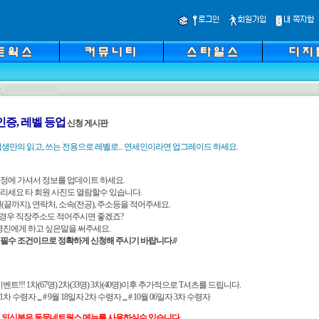
인증, 레벨 등업
신청 게시판
생만의 읽고, 쓰는 전용으로 레벨로... 연세인이라면 업그레이드 하세요.
 수정에 가셔서 정보를 업데이트 하세요.
 올리세요 타 회원 사진도 열람할수 있습니다.
학번(끝까지), 연락처, 소속(전공), 주소등을 적어주세요.
일경우 직장주소도 적어주시면 좋겠죠?
 운영진에게 하고 싶은말을 써주세요.
은 필수 조건이므로 정확하게 신청해 주시기 바랍니다.#
 이벤트!!! 1차(67명) 2차(33명) 3차(40명)이후 추가적으로 T셔츠를 드립니다.
자 1차 수령자
,,,
# 9월 18일자 2차 수령자
,,,
# 10월 06일자 3차 수령자
 되신분은 동문네트웍스 메뉴를 사용하실수 있습니다