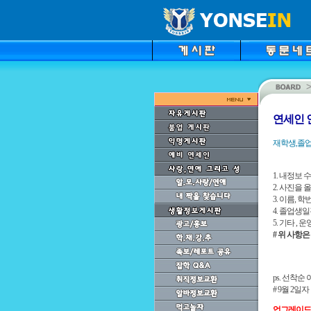
연세인 
재학생,졸업
1. 내정보
2. 사진을
3. 이름, 
4. 졸업생
5. 기타 ,
# 위 사항
ps. 선착순
# 9월 2일
업그레이드