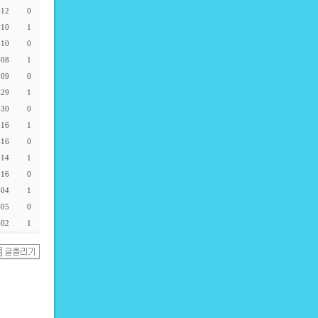
-12
0
-10
1
-10
0
-08
1
-09
0
-29
1
-30
0
-16
1
-16
0
-14
1
-16
0
-04
1
-05
0
-02
1