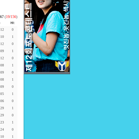
67
(
19
/
156
)
-12
0
-10
1
-12
0
-09
1
-12
0
-08
1
-09
0
-08
1
-09
0
-05
1
-06
0
-29
1
-29
0
-23
1
-24
0
-10
1