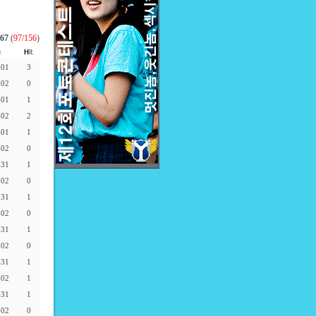
67
(
97
/
156
)
-01
3
-02
0
-01
1
-02
2
-01
1
-02
0
-31
1
-02
0
-31
1
-02
0
-31
1
-02
0
-31
1
-02
1
-31
1
-02
0