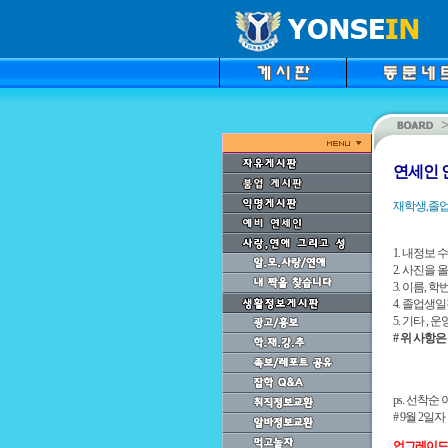
연세인 
재학생,졸업
1. 내정보
2. 사진을
3. 이름, 
4. 졸업생
5. 기타 ,
# 위 사항
ps. 선착순
# 9월 2일
업그레이드