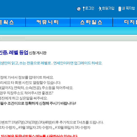
인증, 레벨 등업
신청 게시판
생만의 읽고, 쓰는 전용으로 레벨로... 연세인이라면 업그레이드 하세요.
 수정에 가셔서 정보를 업데이트 하세요.
 올리세요 타 회원 사진도 열람할수 있습니다.
학번(끝까지), 연락처, 소속(전공), 주소등을 적어주세요.
일경우 직장주소도 적어주시면 좋겠죠?
 운영진에게 하고 싶은말을 써주세요.
은 필수 조건이므로 정확하게 신청해 주시기 바랍니다.#
 이벤트!!! 1차(67명) 2차(33명) 3차(40명)이후 추가적으로 T셔츠를 드립니다.
자 1차 수령자
,,,
# 9월 18일자 2차 수령자
,,,
# 10월 06일자 3차 수령자
 되신분은 동문네트웍스 메뉴를 사용하실수 있습니다