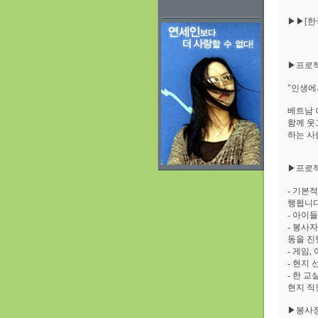
▶▶[한
▶프로
"인생에
베트남 
함께 웃
하는 사
▶프로
- 기본적
행됩니다
- 아이
- 봉사
동을 진
- 게임,
- 현지
- 한 교
현지 직
▶봉사