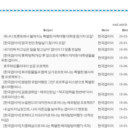
total article
캐나다 토론토에서 펼쳐지는 특별한 어학여행 대학생 참가자 모집!
한국갭이어
20-03
[한국갭이어] 영국 런던 한달살기 참가자 모집!
한국갭이어
20-01
내가진짜 하고싶은 일을 찾고싶어! 갭이어 1:1 맞춤 컨설팅
한국갭이어
19-09
[한국갭이어] 휴학/방학/개강 후 앞으로의 계획이 막막한 대학생들을
한국갭이어
19-09
위한 갭이어 ...
호주워킹홀리데이 성공 프로젝트
한국갭이어
19-08
[한국갭이어] 희귀동물들과 함께 싱가포르로 떠나는 특별한 봉사여
한국갭이어
19-08
행 프로젝트! (~...
[한국갭이어] 평범한 유럽여행은 그만! 포르투갈 리스본으로 특별한
한국갭이어
19-06
봉사여행 떠나...
[한국갭이어] 금융권취업 + 해외인턴십 + NGO경력을 한번에! 마이
한국갭이어
19-06
크로파이낸스 해...
[한국갭이어] 뉴질랜드의 대자연속으로 떠나는 해외탐방 프로젝트!!
한국갭이어
19-06
내 삶의 터닝포인트, 나의 자존감을 높여주는 갭이어 1:1 멘토링
한국갭이어
19-05
[한국갭이어] 트럭타고 아프리카로 떠나는 해외탐방여행!!(~선착순
한국갭이어
19-05
마감)
[한국갭이어] 지중해섬으로 떠나는 특별한 해외탐방여행!! (~8.31)
한국갭이어
19-05