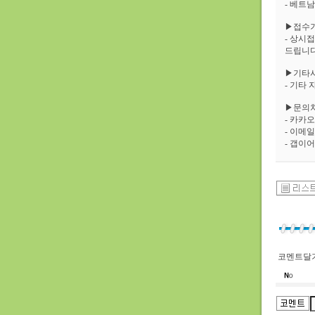
- 베트남
▶접수
- 상시
드립니다
▶기타사
- 기타 
▶문의
- 카카
- 이메일 :
- 갭이어 
코멘트달기