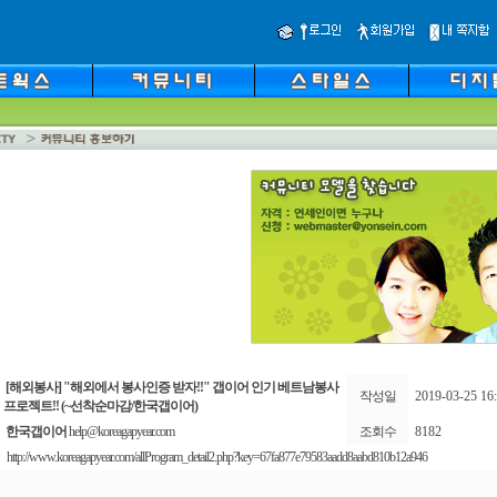
[해외봉사] "해외에서 봉사인증 받자!!" 갭이어 인기 베트남봉사
작성일
2019-03-25 16:
프로젝트!! (~선착순마감/한국갭이어)
한국갭이어
help@koreagapyear.com
조회수
8182
http://www.koreagapyear.com/allProgram_detail2.php?key=67fa877e79583aadd8aabd810b12a946