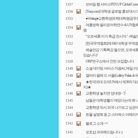
모바일 웹 서비스PEN.UP Global Commu
1357
[Trazy.com] 대학생 글로벌 홍보대사 
1356
●Writing●교환학생|유학|대학원|공
1355
여름방학 필리핀어학연수 & UN협
1354
램
"오르세展 이거 특급 전시야." -예술
1353
[한국무역협회]제 6회 대학생 무역
1352
예술만감 기획특강 들으면, 오르세展
1351
있습니다!
ORP연구소에서 인턴 모집합니다
1350
소셜 데이팅 서비스 마음씨, 매일 아
1349
갤러리 팔레 드 서울(Gallery Palais de
1348
★한국외대 모의UN에서 제38차 '대표
1347
지)★
교환학생 놓치면 앙대영~ '3'
1346
남들은 대학생활이 재밌다는데 왜 
1345
교환학생 되서 외국 나가보고 싶은데.
1344
토플 설명회 듣고 스타벅스 아메리카
1343
블로그 소개~^^
1342
포토샵 과외해드립니다 :)
1341