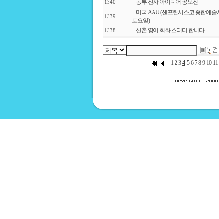
동부 전자 아이디어 공모전
1340
미국 AAU (샌프란시스코 종합예술사
1339
토요일)
신촌 영어 회화 스터디 합니다
1338
1
2
3
4
5
6
7
8
9
10
11