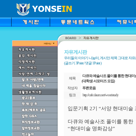
자유게시판
우리들의 이야기 나눔터, 게시만 제목 그대로 자
(글쓰기 3Point / 댓글 1Point )
다큐와 예술사조 풀이를 통한 현대미
제목
(대학생 서포터즈 모집)
작성자
푸른웃음
링크
http://cafe.daum.net/wooristudy
입문기획 2기 “서양 현대미술
다큐와 예술사조 풀이를 통한
“현대미술 명화감상”