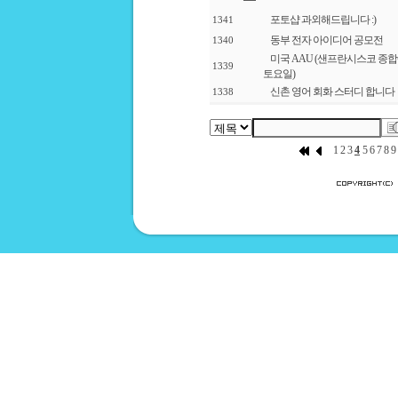
포토샵 과외해드립니다 :)
1341
동부 전자 아이디어 공모전
1340
미국 AAU (샌프란시스코 종합
1339
토요일)
신촌 영어 회화 스터디 합니다
1338
1
2
3
4
5
6
7
8
9