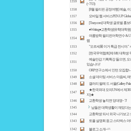
1359
(~7/13)
[8월 필리핀 공정여행] 예술,
1358
모바일 웹 서비스PEN.UP Global 
1357
[Trazy.com] 대학생 글로벌 홍
1356
●Writing●교환학생|유학|대
1355
여름방학 필리핀어학연수 & U
1354
램
"오르세展 이거 특급 전시야."
1353
[한국무역협회]제 6회 대학생
1352
예술만감 기획특강 들으면, 오
1351
있습니다!
ORP연구소에서 인턴 모집합
1350
소셜 데이팅 서비스 마음씨, 매
1349
갤러리 팔레 드 서울(Gallery Pala
1348
★한국외대 모의UN에서 제38차 
1347
지)★
교환학생 놓치면 앙대영~ '3'
1346
남들은 대학생활이 재밌다는데
1345
교환학생 되서 외국 나가보고 싶
1344
토플 설명회 듣고 스타벅스 아
1343
블로그 소개~^^
1342