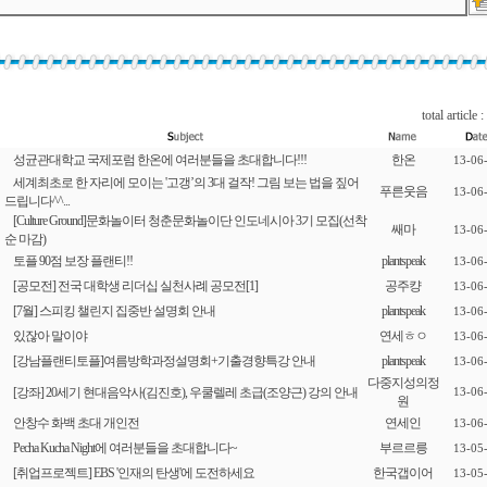
total article :
성균관대학교 국제포럼 한온에 여러분들을 초대합니다!!!
한온
13-06
세계최초로 한 자리에 모이는 '고갱’의 3대 걸작! 그림 보는 법을 짚어
푸른웃음
13-06
드립니다^^...
[Culture Ground]문화놀이터 청춘문화놀이단 인도네시아 3기 모집(선착
쌔마
13-06
순 마감)
토플 90점 보장 플랜티!!
plantspeak
13-06
[공모전] 전국 대학생 리더십 실천사례 공모전
[1]
공주컁
13-06
[7월] 스피킹 챌린지 집중반 설명회 안내
plantspeak
13-06
있잖아 말이야
연세ㅎㅇ
13-06
[강남플랜티토플]여름방학과정설명회+기출경향특강 안내
plantspeak
13-06
다중지성의정
[강좌] 20세기 현대음악사(김진호), 우쿨렐레 초급(조양근) 강의 안내
13-06
원
안창수 화백 초대 개인전
연세인
13-06
Pecha Kucha Night에 여러분들을 초대합니다~
부르르릉
13-05
[취업프로젝트] EBS '인재의 탄생'에 도전하세요
한국갭이어
13-05