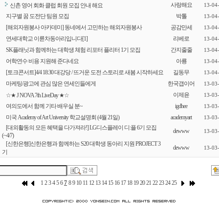
사랑해요
신촌 영어 회화 클럽 회원 모집 안내 해요
13-04
지구별 꿈 도전단 팀원 모집
박톨
13-04
[해외자원봉사 아카데미] 동네에서 고민하는 해외자원봉사
공감만세
13-04
연세대학교 이륜차동아리입니다
[1]
리베로
13-04
SK플래닛과 함께하는 대학생 체험 리포터 플리터 1기 모집
간지줄줄
13-04
어학연수 비용 지원해 준다네요
아룡
13-04
[토크콘서트]4/4 18:30 대강당 / 뜨거운 도전 스토리로 새봄 시작하세요
길동무
13-04
마케팅/광고에 관심 많은 연세인들에게
한국갭이어
13-03
이제윤
☆★ J NOVA 7th LiveDay ★☆
13-03
여의도에서 함께 기타 배우실 분~
igdhee
13-03
미국 Academy of Art University 학교설명회 (4월 21일)
academyart
13-03
[대외활동의 모든 혜택을 다가져라!] LG디스플레이 디:플 6기 모집
dewww
13-03
(~4/7)
[신한은행]신한은행과 함께하는 S20 대학생 동아리 지원 PROJECT 3
dewww
13-03
기
1
2
3
4
5
6
7
8
9
10
11
12
13
14
15
16
17
18
19
20
21
22
23
24
25