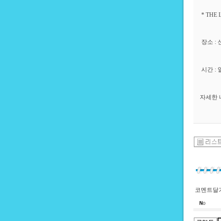
* THE 
장소 :
시간 :
자세한 
코멘트달기