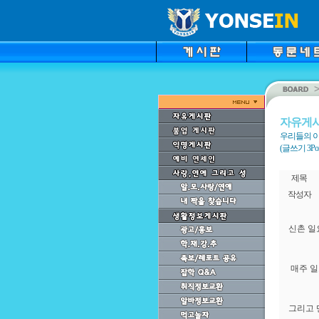
자유게
우리들의 이
(글쓰기 3Point
제목
작성자
신촌 일
매주 일
그리고 