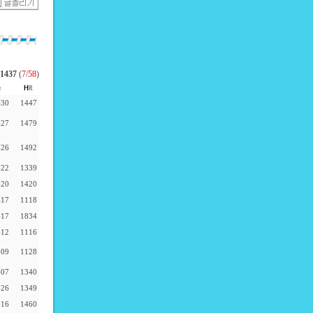
1437
(
7
/
58
)
-30
1447
-27
1479
-26
1492
-22
1339
-20
1420
-17
1118
-17
1834
-12
1116
-09
1128
-07
1340
-26
1349
-16
1460