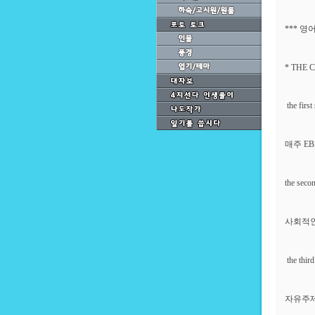
*** 영
* THE 
the first
매주 E
the seco
사회적인
the third
자유주제