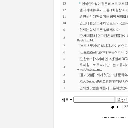
연세인닷컴이 뽑은 베스트 포즈 15
13
갤러리 메뉴 추가 오픈.. (회원참여 가
12
## 연세인 개편을 위해 함께 제작할 
11
연고제 현장 스케치 업로드 되었습니
10
현재는 임시 오픈 상태 입니다.
9
[연세대]올해 연고전은 파란물결이 축
8
09-26 15:33:40
[스포츠투데이] 리니지, 사이버 연고
7
[스포츠조선]"고려대 '붉은 악마' 걱정되네" 
6
[연합뉴스]`사이버 연고전' 열려 2002/0
5
우리 힘으로 우리가 만드는 커뮤니
4
www.Ufestival.com ...
[동아닷컴]21세기 첫 '연고전' 문화축제로 발
3
MBC NetTop 99년 고연전 '인터
2
연세인 닷컴을 새롭게 오픈하였습니
1
1
2
3