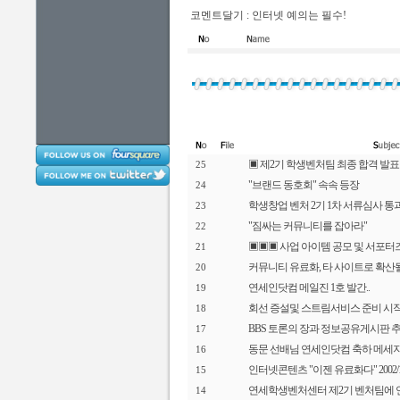
코멘트달기 : 인터넷 예의는 필수!
▣ 제2기 학생벤처팀 최종 합격 발표
25
"브랜드 동호회" 속속 등장
24
학생창업 벤처 2기 1차 서류심사 
23
"짐싸는 커뮤니티를 잡아라"
22
▣▣▣ 사업 아이템 공모 및 서포터
21
커뮤니티 유료화, 타 사이트로 확산
20
연세인닷컴 메일진 1호 발간..
19
회선 증설및 스트림서비스 준비 시
18
BBS 토론의 장과 정보공유게시판 
17
동문 선배님 연세인닷컴 축하 메세
16
인터넷콘텐츠 "이젠 유료화다" 2002/10
15
연세학생벤처센터 제2기 벤처팀에 
14