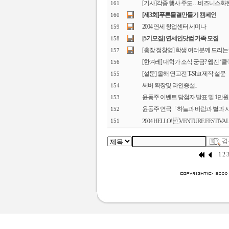
[기사]각종 행사 주도…비즈니스화
161
[제3회]푸른물결만들기 캠페인
160
2004 연세 창업센터 세미나
159
[5기모집] 연세인닷컴 가족 모집
158
[총장 정창영] 학생 여러분께 드리
157
[한겨레] 대학가 소식 궁금? 웹진 ‘클
156
[설문] 올해 연고전 T-Shirt 제작 설문
155
써버 확장및 라인증설..
154
윤동주 이벤트 당첨자 발표 및 1만
153
윤동주 연극「하늘과 바람과 별과 
152
2004 HELLO! VENTURE FESTIV
151
1
2
3