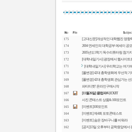
[고대신문]개성적인 대학웹진 영향
175
2004 연세인의 대학공부 에세이 공
174
2005년도1학기 독수리튜터링 참가
173
[대학내일기사] 광장에서 웹사이트
172
[대학내일기사] 우리학교는 여기
171
[폴변경] 42대 총학생회에 우선적 
170
[폴변경] 42대 총학생회 관심가는 선
169
파티티켓! 온라인구매시작
168
[11월26일] 클럽파티 EXIT
167
사진 콘테스트 상품& 100포인트
166
[이벤트]100포인트
165
[이벤트] 제4회 포토콘테스트
164
[이벤트] 숨은 장바구니를 비워라
163
[공지]13일 오후부터 공학원앞에서
162