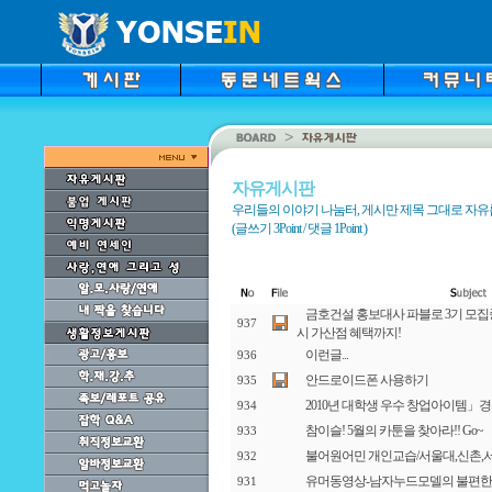
자유게시판
우리들의 이야기 나눔터, 게시만 제목 그대로 자
(글쓰기 3Point / 댓글 1Point )
금호건설 홍보대사 파블로 3기 모집
937
시 가산점 혜택까지!
이런글...
936
안드로이드폰 사용하기
935
2010년 대학생 우수 창업아이템」
934
참이슬! 5월의 카툰을 찾아라!! Go~
933
불어원어민 개인교습/서울대,신촌,
932
유머동영상-남자누드모델의 불편한 
931