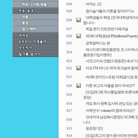
여자는...
[1]
930
참이슬! 4월의 카툰을 찾아라!! Go
929
대학생들의 혁명, [전국대학생재즈페
928
합니다~
독일 현지 인턴관련 카페개설
927
제5회 대학(원)생 IP(Intellectual Pro
926
공학잘하시는 분
925
에스티로더화장품증정, 또 스타벅
924
블로썸가입이벤트]
서연고이숙 연합[수원동문] 새내기大
923
마포 FM 라디오 제작 워크숍에 함
922
제 6회 온라인 e-포럼 개최[음식점
921
카툰 최고의 커플을 찾아 주세요!!!
920
[모집]제 2회 역사통일평화 토론대회 
919
증정)
게임 회사 병특 입사에 관심 있는 공
918
어학연수! volunteer와 함께 하세요!!
917
연세치대 남성복사중창단 제 29회
916
니다.
동문찾기
[1]
915
[모집] 최고의 영어 동아리에 연세
914