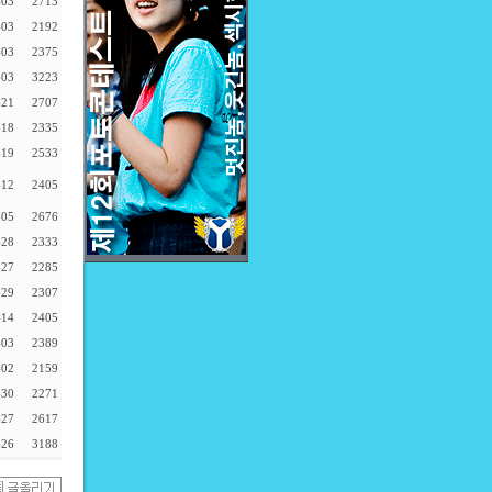
-03
2713
-03
2192
-03
2375
-03
3223
-21
2707
-18
2335
-19
2533
-12
2405
-05
2676
-28
2333
-27
2285
-29
2307
-14
2405
-03
2389
-02
2159
-30
2271
-27
2617
-26
3188