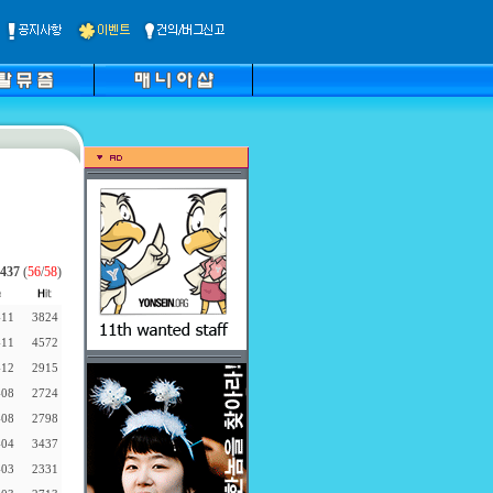
437
(
56
/
58
)
-11
3824
-11
4572
-12
2915
-08
2724
-08
2798
-04
3437
-03
2331