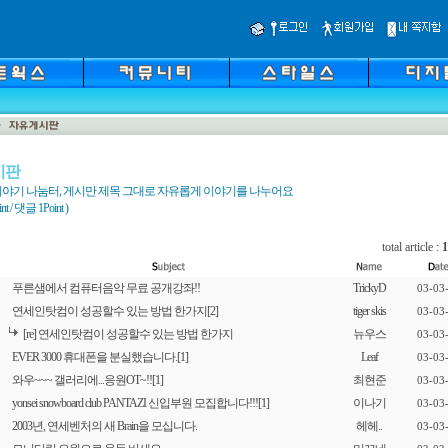
시판
야기 나눔터, 게시만 제목 그대로 자유롭게 이야기를 나누어요
 / 댓글 1Point )
total article :
1
푸른샘에서 컴퓨터음악 무료 공개강좌!!
TrickyD
03-03
연세인탓컴이 성공할수 있는 방법 한가지
[2]
tiger skis
03-03
[re] 연세인탓컴이 성공할수 있는 방법 한가지
뉴우스
03-03
EVER 3000 휴대폰을 분실했습니다.
[1]
Leaf
03-03
와우~~~ 갤러리에...응원OT~!!
[1]
최현준
03-03
yonsei snowboard club PANTAZI 신입부원 모집합니다!!!
[1]
이나기
03-03
2003년, 연세벤처의 새 Brain을 모십니다.
헤헤..
03-03