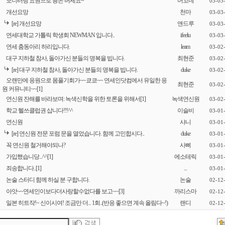
모니터링 요원으로 용돈 버세요~
머꼬네
03-03
개선요망
천마
03-03
[re] 개선요망
앤드루
03-03
연세대학교 가톨릭 학생회 NEWMAN 입니다..
ifeelu
03-03
연세 춤동아리 하리입니다.
leam
03-02
대구 지하철 참사, 돌아가신 분들의 명복을 빕니다.
최현준
03-02
[re] 대구 지하철 참사, 돌아가신 분들의 명복을 빕니다.
duke
03-02
오랜만에 응원으로 몸풀기회가~~쿄쿄~~ 연세인닷컴에서 유일한 응
최현준
03-02
원 커뮤니티~~
[1]
연신원 잔해를 바라보며: 녹색신학을 위한 토론을 위해서
[1]
녹색연신원
03-02
학교 헬쓰클럽권 삽니다!!!^^
이슬비
03-01
연신원
샤니
03-01
[re] 연신원 전문 포럼 문을 열었습니다. 함께 고민합시다..
duke
03-01
꼭 연신원 철거해야되나?
사삐
03-01
가입했습니당...^^
[1]
에소테릭
03-01
죄송합니다..
[1]
...
03-01
논술 스터디 함께 하실 분 구합니다.
논술
02-12
아앗~~연세인이보다더사랑할수없다를 보고~~
[3]
까리스마
02-12
일본 히트작!~ 신이시여! 조금만 더... 1회..(반응 좋으면 계속 올림다~!)
랜디
02-12