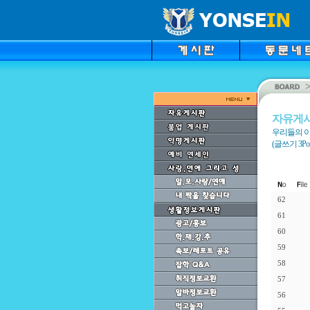
자유게
우리들의 이
(글쓰기 3Point
62
61
60
59
58
57
56