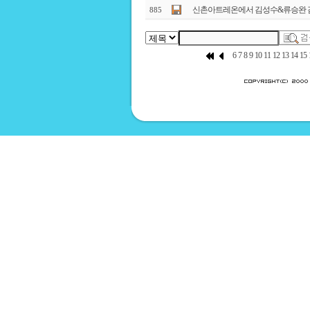
신촌아트레온에서 김성수&류승완 감독
885
6
7
8
9
10
11
12
13
14
15