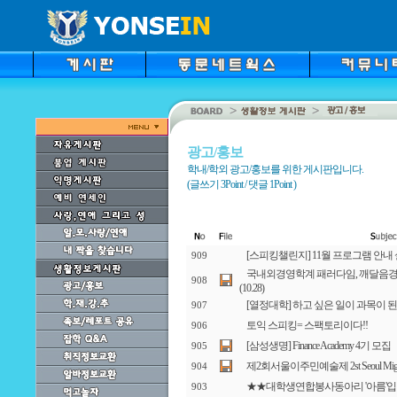
광고/홍보
학내/학외 광고/홍보를 위한 게시판입니다.
(글쓰기 3Point / 댓글 1Point )
[스피킹챌린지] 11월 프로그램 안내
909
국내외경영학계 패러다임, 깨달음경
908
(10.28)
[열정대학] 하고 싶은 일이 과목이 된
907
토익 스피킹= 스팩토리이다!!
906
[삼성생명] Finance Academy 4기 모집
905
제2회서울이주민예술제 2st Seoul Migrant Art
904
★★대학생연합봉사동아리 '아름'입니
903