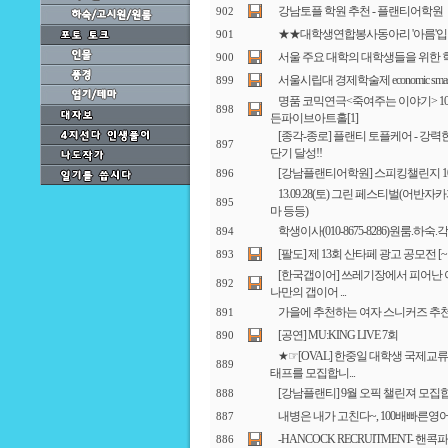
강남토플 학원 추천 - 플랜티어학원
902
★★대학생연합봉사동아리 '아름'입니
901
서울 주요 대학의 대학생들을 위한 
900
서울시립대 경제학술제 economic sma
899
명품 코믹연극<죽여주는 이야기> 10000
898
든파이브아트홀
[1]
[종각-종로] 플랜티 토플케어 - 강
897
단기 달성!!
[강남플랜티어학원] 스피킹챌린지 1
896
13.09.28(토) 그린 페스티벌(어반
895
마 등등)
학생이사(010-8675-8286)원룸.하
894
[팔도] 제 13회 산타페 광고 공모전 [~10
893
[한국갭이어] 쓰레기장에서 피어난 
892
나만의 갭이어 ...
가을에 추천하는 여자 스니커즈 추천 올스타 
891
[공연] MU:KING LIVE 7회
890
★☞[OVAL] 한중일 대학생 국제교류 
889
태프를 모집합니...
[강남플랜티] 9월 오픽 챌린져 모집
888
내병은 내가 고친다~, 100배빠른영
887
-HANCOCK RECRUITMENT- 핸
886