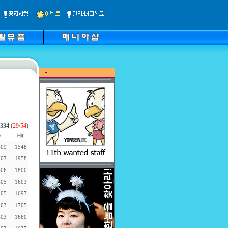
334
(
29
/
54
)
-09
1548
-07
1958
-06
1800
-05
1603
-05
1697
-03
1705
-03
1680