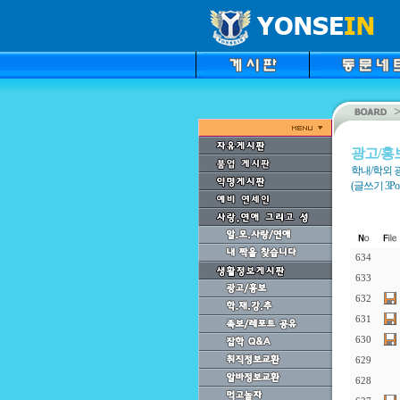
광고/홍
학내/학외 
(글쓰기 3Point
634
633
632
631
630
629
628