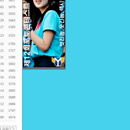
-03
1637
-02
1670
-02
1635
-29
1663
-27
1593
-23
1551
-22
1783
-21
1727
-21
1599
-19
1602
-16
1665
-16
1516
-15
1576
-14
1805
-13
1689
-12
1666
-12
1747
-09
1674