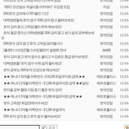
이번년도 토익 고득점 최단기간 취득 방법!
토익만점
12-04
‘제9기 조선일보 저널리즘 아카데미’ 수강생 모집
이상
12-04
EBS토익 강의에서 50%할인 기간!
토익만점
12-04
대학생분들에 토익 점수! EBS 강의 듣고 올려보세요!
토익만점
12-03
토익 강의 듣고 고득점 빨리 취득 해보세요!
토익만점
12-03
토익 열공 중이신 대학생분들! EBS 강의 듣고 보다 쉽게 공부해보세
토익만점
12-03
요
EBS토익 강의 듣고 토익 고득점 맞아봅시다
토익만점
12-03
[플랜티 스피킹]3월 스피킹챌린지 설명회 안내
rhehfdl
12-03
토익 강의 듣고 토익 점수도 올리고 수강료도 환급 받아보세요!
토익만점
12-03
대학생분들! 토익 점수 이제 쉽게 올리세요!
토익만점
12-03
토익 공부는 EBS토익 인강으로 해보세요!
토익만점
12-03
★★ 캐나다 10개월 어학연수 - $ 10,250 유일무이한 금액 ★★
메트로폴리스
12-03
★★ 캐나다 5개월 어학연수 - $ 5,260 유일무이한 금액 ★★일반
메트로폴리스
12-03
토익을 공부 할때 가장 듣기 좋은 토익 강의!
토익만점
12-03
★★ 캐나다 5개월 어학연수 - $ 5,260 유일무이한 금액 ★★
메트로폴리스
12-03
토익 고득점! 취업전에 따두세요!
토익만점
12-03
★★ 캐나다 5개월 어학연수 - $ 5,260 유일무이
메트로폴리스
12-03
EBS 토익 강의 듣고 토익 점수 올려보세요!
토익만점
12-03