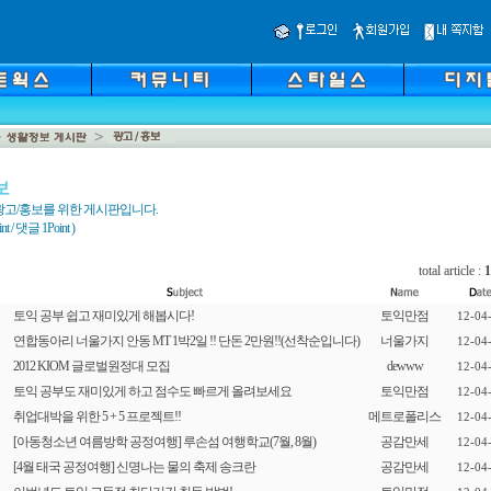
보
광고/홍보를 위한 게시판입니다.
 / 댓글 1Point )
total article :
1
토익 공부 쉽고 재미있게 해봅시다!
토익만점
12-04
연합동아리 너울가지 안동 MT 1박2일 !! 단돈 2만원!!(선착순입니다)
너울가지
12-04
2012 KIOM 글로벌원정대 모집
dewww
12-04
토익 공부도 재미있게 하고 점수도 빠르게 올려보세요
토익만점
12-04
취업대박을 위한 5 + 5 프로젝트!!
메트로폴리스
12-04
[아동청소년 여름방학 공정여행] 루손섬 여행학교(7월, 8월)
공감만세
12-04
[4월 태국 공정여행] 신명나는 물의 축제 송크란
공감만세
12-04