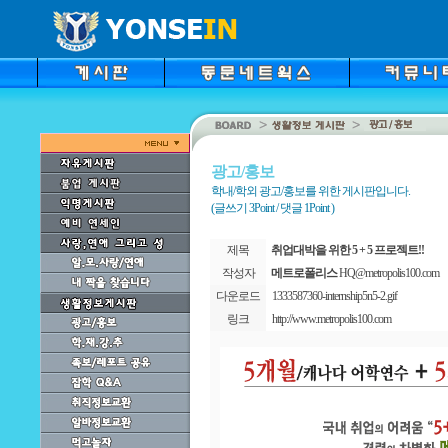
광고/홍보
학내/학외 광고/홍보를 위한 게시판입니다.
(글쓰기 3Point / 댓글 1Point )
제목
취업대박을 위한 5 + 5 프로젝트!!
작성자
메트로폴리스
HQ@metropolis100.com
다운로드
1333587360-internship5n5-2.gif
링크
http://www.metropolis100.com