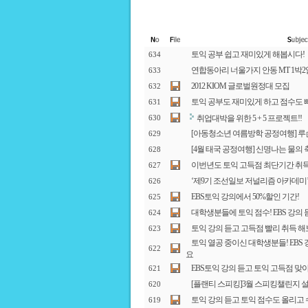
토익 공부 쉽고 재미있게 해봅시다!
634
연합동아리 너울가지 안동 MT 1박2일 
633
2012 KIOM 글로벌원정대 모집
632
토익 공부도 재미있게 하고 점수도
631
취업대박을 위한 5 + 5 프로젝트!!
630
[아동청소년 여름방학 공정여행] 루손
629
[4월 태국 공정여행] 신명나는 물의
628
이번년도 토익 고득점 최단기간 취득
627
‘제9기 조선일보 저널리즘 아카데미
626
EBS토익 강의에서 50%할인 기간!
625
대학생분들에 토익 점수! EBS 강의
624
토익 강의 듣고 고득점 빨리 취득 해
623
토익 열공 중이신 대학생분들! EBS
622
요
EBS토익 강의 듣고 토익 고득점 
621
[플랜티 스피킹]3월 스피킹챌린지 
620
토익 강의 듣고 토익 점수도 올리고
619