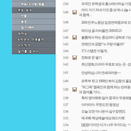
외국인 유학생과 홈스테이하실 가정
150
어이 거기 자네 이것 좀 보게나..(놀 
149
과 함께 ...
2010 민주노동당 집권전략캠프에 모
148
박지성 골 리버플전 2010.03.21
147
볼륨에서 하는 종강파티 공짜로 가는
146
연예인과 궁합? 누구랑 어울려?
145
17:1 스탭은 이렇게..
144
전화로 돈 벌기
143
최신영화,드라마 무료로 보는 곳 - 
142
안녕하십니까 연세여러분~~
141
유투부 최고 1000만 뷰의 감동의 물
140
"허그독"캠페인과 함께 하는 반려동
139
의 참여를 기다...
특허 영어회화 일어 중국어 무료레
138
아카라카- 무한도전 동영상
137
오늘 오전 아나운서 실수장면
[1]
136
제 43회 백상예술대상 레드카펫
135
[펌]본거지만 이거 너무 우끼다는 
134