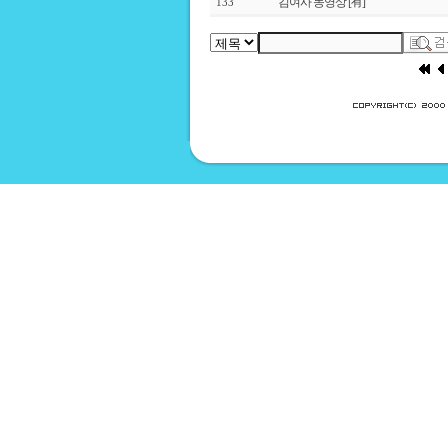
김여사 동영상 [有]
133