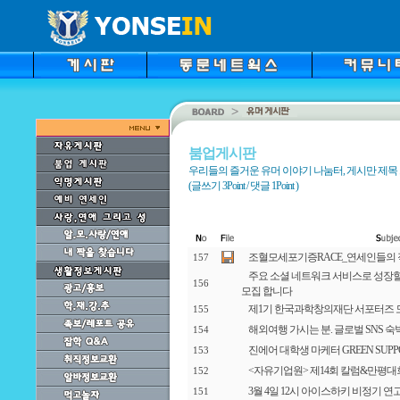
붐업게시판
우리들의 즐거운 유머 이야기 나눔터, 게시만 제목 
(글쓰기 3Point / 댓글 1Point )
조혈모세포기증RACE_연세인들의 
157
주요 소셜 네트워크 서비스로 성장할 d
156
모집 합니다
제1기 한국과학창의재단 서포터즈 
155
해외여행 가시는 분. 글로벌 SNS
154
진에어 대학생 마케터 GREEN SUPPO
153
<자유기업원> 제14회 칼럼&만평대
152
3월 4일 12시 아이스하키 비정기 연고
151