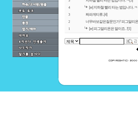
지하철 빨리 타는 법입니다..ㅋ
[5]
5
[re] 지하철 빨리 타는 법입니다..ㅋ
4
짜파게티류..
[4]
3
너무바보같은질문인가? 피그말리온.
2
[re] 피그말리온은 말이죠...!
[1]
1