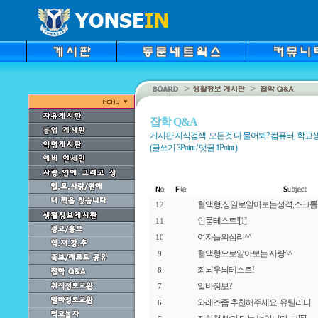
잡학 Q&A
게시판 지식검색. 모든것 다 물어봐? 컴퓨터, 학교생활
(글쓰기 3Point / 댓글 1Point )
혈액형,싱일로알아보는성격,스크
12
인품테스트!
[1]
11
여자들의심리^^
10
혈액형으로알아보는 사랑^^
9
좌뇌우뇌테스트!
8
알바정보?
7
와레즈좀 추천해주세요. 유틸리티
6