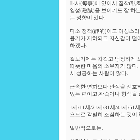
매사(每事)에 있어서 집착(執着
열성(熱誠)을 보이기도 잘 하
는 성향이 있다.
다소 정적(靜的)이고 여성스러
용기가 저하되고 자신감이 떨
하겠다.
겉보기에는 차갑고 냉정하게 보
따뜻한 마음의 소유자가 많다.
서 성공하는 사람이 많다.
급속한 변화보다 안정을 선호
있는 편이고,관습이나 형식을 
1세/11세/21세/31세/41세/5
으므로 각별히 조심하는 것이 
일반적으로는,