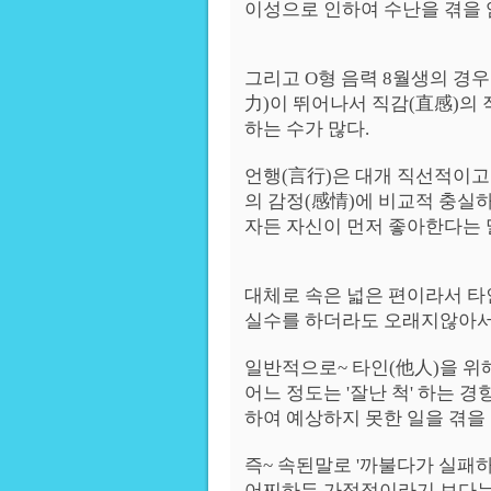
이성으로 인하여 수난을 겪을 
그리고 O형 음력 8월생의 경우
力)이 뛰어나서 직감(直感)의
하는 수가 많다.
언행(言行)은 대개 직선적이고
의 감정(感情)에 비교적 충실
자든 자신이 먼저 좋아한다는 
대체로 속은 넓은 편이라서 타
실수를 하더라도 오래지않아서
일반적으로~ 타인(他人)을 위
어느 정도는 '잘난 척' 하는 
하여 예상하지 못한 일을 겪을 
즉~ 속된말로 '까불다가 실패하
어찌하든 가정적이라기 보다는