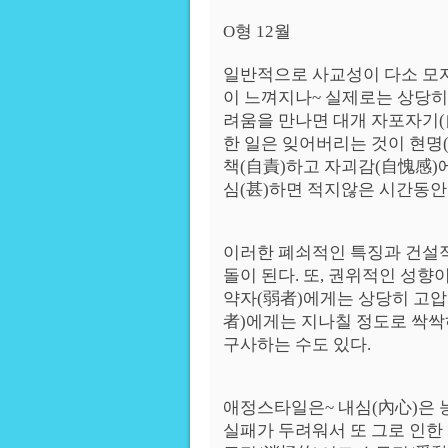
O형 12월
일반적으로 사교성이 다소 모
이 느껴지나~ 실제로는 상당히 
려움을 만나면 대개 자포자기(
한 일은 잊어버리는 것이 현명
책(自責)하고 자괴감(自愧感)
심(甚)하면 적지않은 시간동안
이러한 폐쇠적인 특징과 건설
돌이 된다. 또, 권위적인 성향
약자(弱者)에게는 상당히 고압
者)에게는 지나칠 정도로 싹싹
구사하는 수도 있다.
애정스타일은~ 내심(內心)은 
실패가 두려워서 또 그로 인한