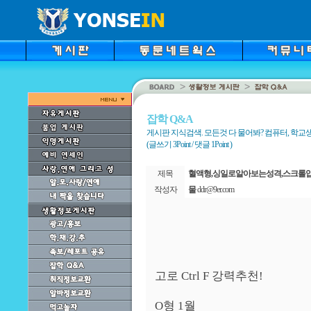
잡학 Q&A
게시판 지식검색. 모든것 다 물어봐? 컴퓨터, 학교생활
(글쓰기 3Point / 댓글 1Point )
제목
혈액형,싱일로알아보는성격,스크롤
작성자
물
ddr@9er.com
고로 Ctrl F 강력추천!
O형 1월