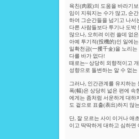
육친(肉親)의 도움을 바라기보
임이 지워지는 수가 많고, 순간
하여 그순간들을 넘기고 나서는
다른 사람들보다 투기나 도박 등
많으나, 오히려 이런 쓸데 없
아예 투기적(投機的)인 일에는
일확천금(一攫千金)을 노리는 
다를 바가 없다!
때로는~ 상당히 외향적이고 
성향으로 돌변하는 알 수 없는
그러나, 인간관계를 유지하는 
폭(幅)은 상당히 넓은 편에 속
에게는 좀처럼 서운하게 대하지
도 겉으로 표출(表出)하지 않는
단, 잘 모르는 사이 이거나 
이고 딱딱하게 대하고 심하면