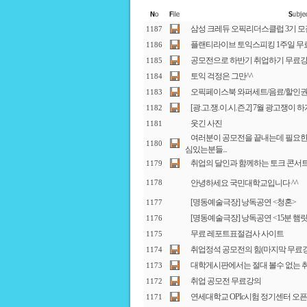
삼성 크레듀 오픽리더스클럽 3기 모
1187
플랜티라이브 토익스피킹 1주일 무
1186
공모전으로 하반기 취업하기 무료강
1185
토익 걱정은 그만^^
1184
오픽페이스북 와퍼세트/음료/할인권 
1183
[광.고.쟁.이.시.즌.2] 7월 광고쟁이 하계
1182
웃긴 사진
1181
여러분이 공모전을 끝내는데 필요한 시간 "J
1180
심있는분들...
취업의 달인과 함께하는 토크 콘서
1179
안녕하세요 국민대학교입니다 ^^
1178
[명동예술극장] 낭독공연 <청혼>
1177
[명동예술극장] 낭독공연 <15분 햄릿
1176
무료 레포트표절검사 사이트
1175
취업정석 공모전의 힘(마지막 무료
1174
대학게시판에서는 절대 볼수 없는 취업 
1173
취업 공모전 무료강의
1172
연세대학교 OPIc시험 정기센터 
1171