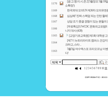
[광.고.쟁.이.시.즌.2] 5월정모 5월 19일
1170
소확정!)
한국외대 모의UN 제36차 모의유엔총
1169
심심해? 진짜 스펙업 되는 인턴 할래
1168
상담 조기 종결 경험이 있는 분들의
1167
[무료특강] UWCDC 문화외교포럼9.
1166
니지 대사 (4/28)
[교양기초교육원] 제1회 대학생 
1165
[제7기 뉴트리라이트 캠퍼스 건강지
1164
크하고, 스타 ...
5월5일 여수엑스포 프리오프닝 이벤
1163
다!
1
2
3
4
5
6
7
8
9
10
11