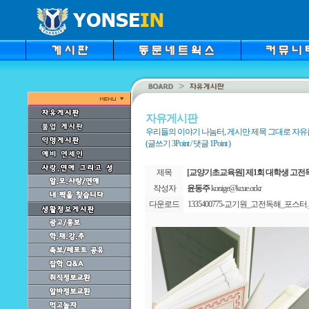
자유게시판
우리들의 이야기 나눔터, 게시만 제목 그대로 자
(글쓰기 3Point / 댓글 1Point )
제목
[교양기초교육원] 제1회 대학생 고전
작성자
윤동주
konige@kcue.or.kr
다운로드
1335400775-교기원_고전독해_포스터.j