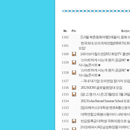
[5, 6월 북촌동화여행] 얘들아, 동화
1162
한국외대 모의국제연합(HIMUN) 3
1161
모집!
[세이브더칠드런]2012 희망TV 콜센터 
1160
'스마트'하게 사는게 뭔지 궁금해? 
1159
식나눔콘서트★
'스마트'하게 사는게 뭔지 궁금해? 
1158
식나눔콘서트★
-- 국내 대기업 모의면접 참가자 모집 
1157
2012 KIOM 글로벌원정대 모집
1156
[광.고.쟁.이.시.즌.2] 3월정모 3월 24일!
1155
2012 Ewha-Harvard Summer Sch
1154
[점프해커스] 대학생 멘토&통신원 6기를
1153
대학연합교육봉사동아리 나래 에서 
1152
반값등록금 대학생 국회의원으로 실
1151
[아모레퍼시픽] 남성화장품 마케터그룹, 
1150