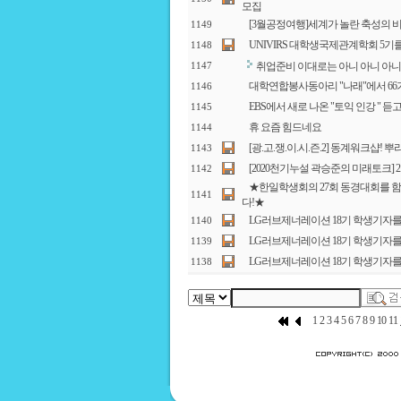
모집
[3월공정여행]세계가 놀란 축성의 비
1149
UNIVIRS 대학생국제관계학회 5
1148
취업준비 이대로는 아니 아니 아니 되오~~~
1147
대학연합봉사동아리 "나래"에서 66
1146
EBS에서 새로 나온 "토익 인강 " 
1145
휴 요즘 힘드네요
1144
[광.고.쟁.이.시.즌.2] 동계워크샵!
1143
[2020천기누설 곽승준의 미래토크] 
1142
★한일학생회의 27회 동경대회를 
1141
다!★
LG러브제너레이션 18기 학생기자를
1140
LG러브제너레이션 18기 학생기자를
1139
LG러브제너레이션 18기 학생기자를
1138
1
2
3
4
5
6
7
8
9
10
11