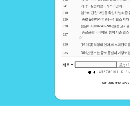
기적의질병치료~, 기적의영어~
941
텝스에 관한 고민을 확실히 날려줄 
940
[종로 플랜티어학원] 논리텝스 저자 
939
용달이사[010-6401-2482]원룸.고시
938
[종로플랜티어학원] 방학 시즌 텝스
937
스!
[1/7 개강] 희망의 언어, 에스페란토
936
2014년 텝스는 종로 플랜티 이정로 
935
4
5
6
7
8
9
10
11
12
13
1