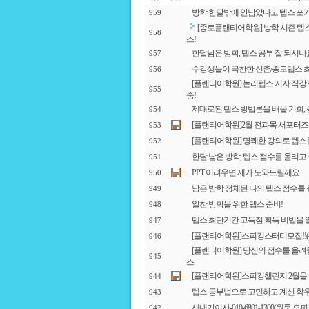
방학 한달밖에 안남았다고 텝스 포기
959
[종로플랜티어학원] 방학 시즌 텝
958
스!
한달남은 방학, 텝스 공부 잘 되시나
957
수강생들이 극찬한 신촌/종로텝스 
956
[플랜티어학원] 논리텝스 저자 직강
955
중!
제대로된 텝스 방법론을 배울 기회, 
954
[플랜티어학원]2월 전과목 서포터즈를 
953
[플랜티어학원] 명쾌한 강의로 텝스
952
한달 남은 방학, 텝스 점수를 올리고
951
PPT 어려우면 제가 도와드릴께요
950
남은 방학 정체된 나의 텝스 점수를
949
알찬 방학을 위한 텝스 준비!
948
텝스 최단기간 고득점 획득 비법을 
947
[플랜티어학원]스피킹스터디모집!!(~1
946
[플랜티어학원] 당신의 점수를 올려줄
945
스
[플랜티어학원]스피킹챌린지 2월을 위한 
944
텝스 공부법으로 고민하고 계신 학
943
새내기이사-010-6801-1300(원룸.
942