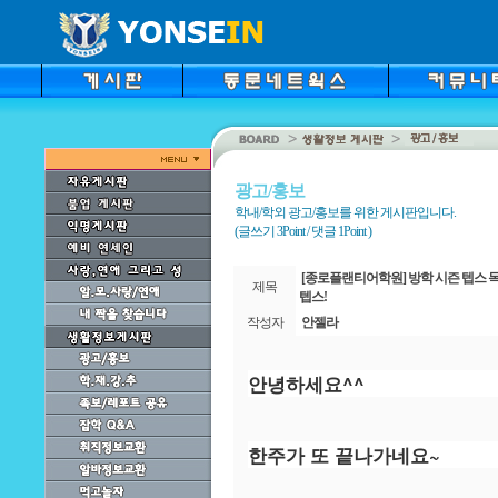
광고/홍보
학내/학외 광고/홍보를 위한 게시판입니다.
(글쓰기 3Point / 댓글 1Point )
[종로플랜티어학원] 방학 시즌 텝스 
제목
텝스!
작성자
안젤라
안녕하세요^^
한주가 또 끝나가네요~