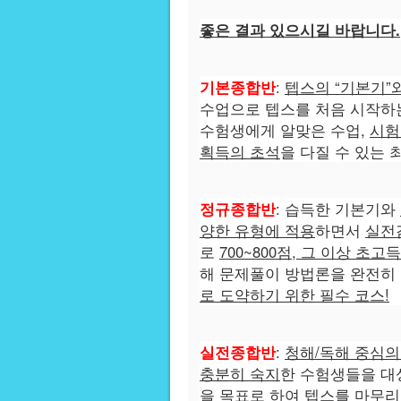
좋은 결과 있으시길 바랍니다.
기본종합반
:
텝스의 “기본기”
수업으로 텝스를 처음 시작하
수험생에게 알맞은 수업,
시험
획득의 초석
을 다질 수 있는 
정규종합반
: 습득한 기본기와
양한 유형에 적용
하면서
실전
로
700~800
점, 그 이상 초고
해 문제풀이 방법론을 완전히
로 도약하기 위한 필수 코스!
실전
종합반
:
청해/독해 중심
충분히 숙지
한 수험생들을 대
을 목표
로 하여
텝스를 마무