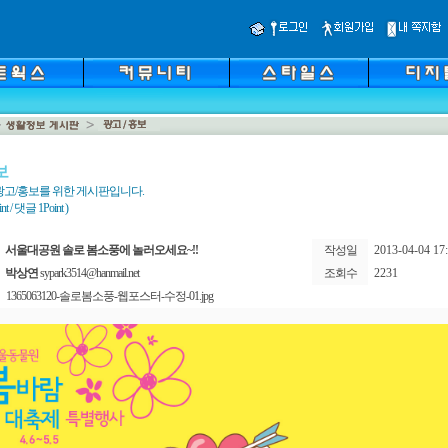
보
광고/홍보를 위한 게시판입니다.
 / 댓글 1Point )
서울대공원 솔로 봄소풍에 놀러오세요~!!
작성일
2013-04-04 17:
박상연
sypark3514@hanmail.net
조회수
2231
1365063120-솔로봄소풍-웹포스터-수정-01.jpg