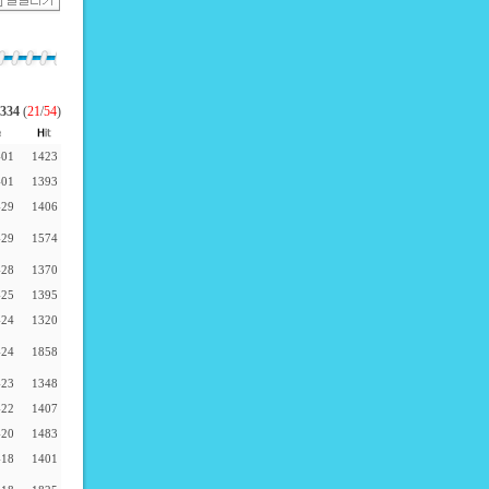
334
(
21
/
54
)
-01
1423
-01
1393
-29
1406
-29
1574
-28
1370
-25
1395
-24
1320
-24
1858
-23
1348
-22
1407
-20
1483
-18
1401