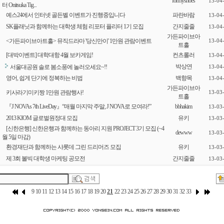
formyshoes
13-04
터 Onitsuka Tig...
예스24에서 인터넷 골든벨 이벤트가 진행중입니다
파란바람
13-04
SK플래닛과 함께하는 대학생 체험 리포터 플리터 1기 모집
간지줄줄
13-04
가든파이브아
<가든파이브아트홀> 뮤직드라마 '당신만이' 1만원 관람이벤트
13-04
트홀
[대박이벤트] 대학대항 4월 보카게임!
컨츠롤러
13-04
박상연
서울대공원 솔로 봄소풍에 놀러오세요~!!
13-04
영어, 쉽게 단기에 정복하는 비법
백향목
13-04
가든파이브아
키사라기미키짱 1만원 관람행사!
13-03
트홀
『J NOVAs 7th LiveDay』“매월 마지막 주말, J NOVA로 모여라!”
bbhakim
13-03
2013 KIOM 글로벌원정대 모집
유키
13-03
[신한은행] 신한은행과 함께하는 동아리 지원 PROJECT 3기 모집 (~4
dewww
13-03
월 5일 마감)
환경재단과 함께하는 샤롯데 그린 드리머즈 모집
유키
13-03
제 3회 볼빅 대학생 마케팅 공모전
간지줄줄
13-03
9
10
11
12
13
14
15
16
17
18
19
20
21
22
23
24
25
26
27
28
29
30
31
32
33