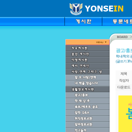
광고/홍
학내/학외 
(글쓰기 3Point
제목
작성자
다운로드