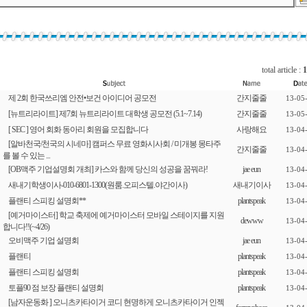
total article :
1
제 2회 한국쓰리엠 안전•보건 아이디어 공모전
간지줄줄
13-05
[뉴트리라이트] 제7회 뉴트리라이트 대학생 공모전 (5.1~7.14)
간지줄줄
13-05
[ SEC ] 영어 회화 동아리 회원을 모집합니다
사랑해요
13-04
[알바천국/천국의 시네마] 캠퍼스 무료 영화시사회 / 미개봉 몽타주
간지줄줄
13-04
를 볼 수 있는 ...
[OB맥주 기업설명회 개최] 카스와 함께 당신의 성공을 꿈꿔라!
jae eun
13-04
새내기학생이사-010-6801-1300(원룸.오피스텔.야간이사)
새내기이사
13-04
플랜티 스피킹 설명회**
plantspeak
13-04
[예거마이스터] 학교 축제에 예거마이스터 모바일 스테이지를 지원
dewww
13-04
합니다!!(~4/26)
오비맥주 기업 설명회
jae eun
13-04
플랜티
plantspeak
13-04
플랜티 스피킹 설명회
plantspeak
13-04
토플90 점 보장 플랜티 설명회
plantspeak
13-04
[남자운동화 ] 오니츠카타이거 코디 현명하게 오니츠카타이거 인젝