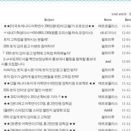
total article :
1
★★[미국 & 캐나다 어학연수 290만원대] 비/교/불/가 프로모션★★
메트로폴리스
12-01
☞새내기학생이사☜010-6801-1300(원룸.오피스텔.하숙.포장이사)
새내기이사
12-01
토익 고득점을 원하시는 분들께!
필트리투
12-01
EBS 토익 강의 듣고 이벤트 참여하자!
필트리투
12-01
필트리투
EBS 토익 강의 듣고 방학떄 고득점 취득해놓자!
12-01
[나사대] 2012 서울 핵안보정상회의 홍보대사 활동을 함께할 홍보대
annd
12-01
사를 모집합니다.
비싸지는 토익 응시료! 이제 토익 인강 듣고 할인 받자!
필트리투
12-01
토익 점수가 급하게 필요하신분들을 위한 고득점 전략!
필트리투
11-12
★★12월 캐나다 & 미국 어학연수 6천만원 장학지원 프로젝트 ★★
메트로폴리스
11-12
EBS 토익 인터넷 강의! 할인 이벤트!
필트리투
11-12
★★ 2012 어학연수 2011년 학비로 가자~!! ★★
메트로폴리스
11-12
★★ [샌디에고 어학연수] 15명, 총 2천만원 장학금
메트로폴리스
11-12
[플랜티 스피킹] 12월 스피킹 챌린지 설명회 모집
rhehfdl
11-12
EBS 모질게 토익 강의듣고 고득점!
필트리투
11-12
★★ [토론토 어학연수] 15명, 총 2천만원 장학금 ★★
메트로폴리스
11-12
★★ [밴쿠버 어학연수] 15명, 총 2천만원 장학금 ★★
메트로폴리스
11-12