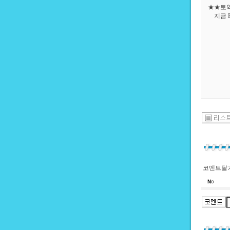
★★토익
지금 E
코멘트달기