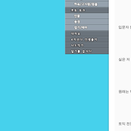
입문자 
실은 저
원래는 
토익 전