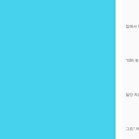
집에서 
"EBS
일단 처
그죠? 