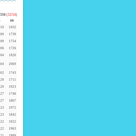
334
(
32
/
54
)
-10
1932
-09
1739
-09
1754
-06
1726
-04
1826
-04
2069
-02
1743
-29
1711
-29
1923
-27
1746
-27
1807
-23
1972
-23
1842
-22
1922
-22
1963
-21
1889