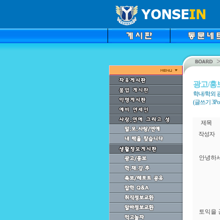
광고/홍
학내/학외 
(글쓰기 3Point
제목
작성자
안녕하세
토익을 