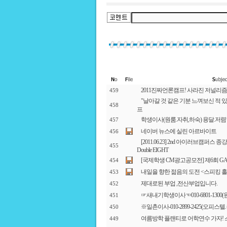
2011진짜언론캠프! 사라진 저널리즘
459
"날아갈 것 같은 기분 느껴보신 적 있
458
프
학생이사(원룸.자취,하숙) 용달.저렴
457
네이버 뉴스에 실린 아르바이트
456
[2011.06.23] 2nd 아이러브캠퍼스 종강파
455
Double EIGHT
[국제학생 CM광고공모전] 제6회 GA
454
내일을 향한 젊음의 도전 <스피킹 홀
453
제대로된 부업 ,전산부업입니다.
452
☞새내기학생이사☜010-6801-130
451
※일촌이사-010-2899-2425(오피스
450
여름방학 플랜티로 어학연수 가자! 
449