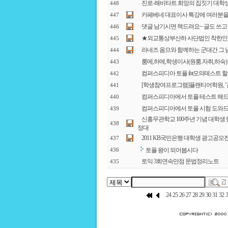
진로-해비타트 희망의 집짓기 대학생
448
카페베네 대표이사 특강에 여러분을
447
댓글 남기시면 책드려요~ 글도 쓰고
446
★외교통상부산하 사단법인 착한인
445
라네즈 옴므와 함께하는 군대간 그 
444
룸메,하메,학생이사(원룸.자취,하숙)
443
컴퍼스피디아 토플 ibt모의테스트 할
442
[학생참여프로그램]플랜티어학원, ‘
441
컴퍼스피디아에서 토플 테스트 해드
440
컴퍼스피디아에서 토플 시험 도와
439
신흥무관학교 100주년 기념 대학생 탐
438
정대
2011 KB국민은행 대학생 광고공모
437
토플 왕이 되어봅시다
436
토익 3회연속만점 문법정리노트
435
24
25
26
27
28
29
30
31
32
3