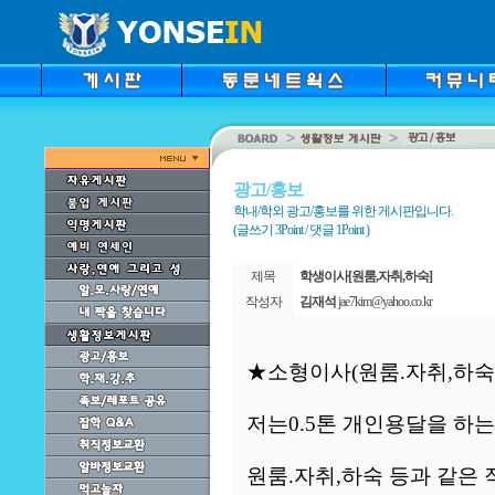
광고/홍보
학내/학외 광고/홍보를 위한 게시판입니다.
(글쓰기 3Point / 댓글 1Point )
제목
학생이사[원룸,자취,하숙]
작성자
김재석
jae7kim@yahoo.co.kr
★소형이사(원룸.자취,하숙
저는0.5톤 개인용달을 하
원룸.자취,하숙 등과 같은 