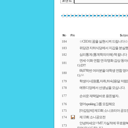
☆CEO의 꿈을 실현시켜 드립니다☆
184
위당관 지하식당에서 지갑을 분실했
183
심리통계 (통계학의이해) 책 팝니다
182
연세·이화 연합 연극/영화 감상 동아리
181
다:D!!!
06,07학번 여러분을 대학생 연합 
180
다.^^
학생이사[원룸,자취,하숙]용달 저렴
179
에뜌디앙에서 선생님을 모십니다.
178
손쉬운 재택알바로 용돈벌자..
177
영어speaking그룹 모집해요
176
[마감임박] 제13회 소니코리아 공모전 “Drea
175
제 13회 소니공모전
174
안녕하세요^^MT 가실적에 무료왕
173