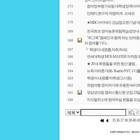
있어 인사드립니다...
참여정부평가포럼 대학생정책아카
172
단체티,현수막 저렴하게 ..오세요
171
★MBC아카데미 강남점오픈기념 
170
전국최초 영어농촌체험학습장안내
169
"허그독"캠페인과 함께 하는 반려동
168
의 참여를 기다...
학생이사[원룸,자취,하숙]
167
연세대학생 MOS MASTER 자격증
166
★ 20 대 회원들을 위한 등산 클럽 ..
165
뉴욕 마라톤 대회- Road to NYC 1
164
학생이사(원룸/자취생/고시원)
163
유럽여행 준비하기에 유용한 싸이트들
162
영삼성닷컴 캠퍼스통신원 모집 23일
161
지식발전소에 참여하실 분들을 모십
160
35
36
37
38
39
40
41