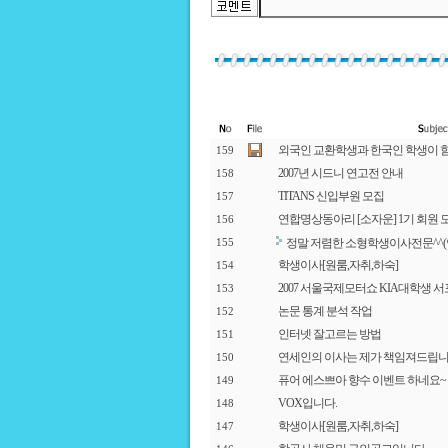
외국인 교환학생과 한국인 학생이 
159
2007년 시드니 연고전 안내
158
TITANS 신입부원 모집
157
연합명상동아리 [소자운] 1기 회원 
156
정말 저렴한 소형학생이사전문^^
155
학생이사[원룸,자취,하숙]
154
2007 서울국제모터쇼 KIA대학생 
153
논문 통계 분석 작업
152
인터넷 잘고르는 방법
151
연세인의 이사는 제가 책임져드립니다
150
퓨어 에스쁘아 향수 이벤트 하네요~
149
VOX입니다.
148
학생이사[원룸,자취,하숙]
147