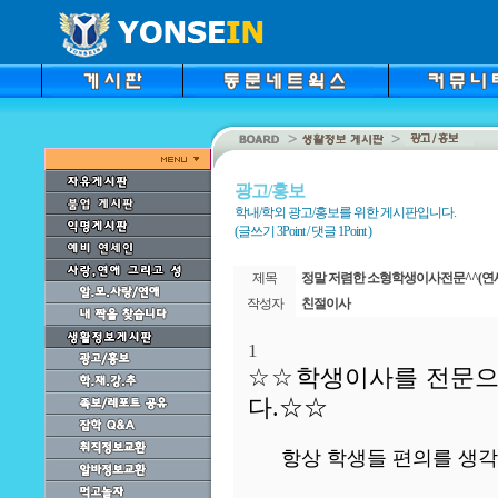
광고/홍보
학내/학외 광고/홍보를 위한 게시판입니다.
(글쓰기 3Point / 댓글 1Point )
제목
정말 저렴한 소형학생이사전문^^(연
작성자
친절이사
1
☆☆
학생이사를 전문으
다.☆☆
항상 학생들 편의를 생각해