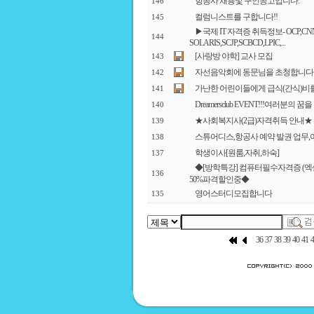
항공사 채용및 구인공고입니다.
146
컬럼니스트를 구합니다!!
145
▶국제 IT 자격증 취득정보- OCP,CNNA
144
SOLARIS,SCJP,SCBCD,LPIC,...
[사랑방 야학] 교사 모집
143
자선음악회에 동문님을 초청합니다
142
가난한 어린이들에게 급식(간식)비
141
Dreamersclub EVENT!!!여러분의 
140
★사회복지사(2급)자격취득 안내★
139
스튜어디스,항공사 예약 발권 업무
138
학생이사[원룸,자취,하숙]
137
◆[방학특강] 컴퓨터필수자격증 (엑셀,
136
50%파격할인중◆
영어스터디모집합니다
135
36
37
38
39
40
41
4