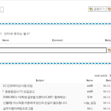
 : 인터넷 예의는 필수!
total article :
1
LG 인포메이션 사원 모집
ava96
06-11
ava96
중동항공사 7기 모집공고
06-11
JOBKOREA <대학생 글로벌 프론티어 2007> 함께해요~
두부
06-11
신월6동 저소득층 아동에게 당신의 손길이 필요합니다.
나눔_섬김
06-11
실무지향마케팅프로그램
와니
06-11