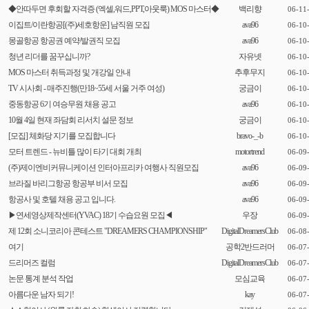
◆안따두면 후회할 자격증 (엑셀,워드,PPT,아웃룩) MOS 마스터◆
백리향
06-11
이집트/이란항공[(주)세호항운] 남직원 모집
ava96
06-10
몽골항공 항공권 예약/발권직 모집
ava96
06-10
청년 리더를 꿈꾸십니까?
자유넷
06-10
MOS 마스터 취득과정 및 개강일 안내
추후무지
06-10
TV 시사회 - 매주진행(만18~55세 서울 거주 여성)
궁금이
06-10
중동항공 6기 여승무원 채용 공고
ava96
06-10
10월 4일 현재 좌담회 리서치 설문 정보
궁금이
06-10
[모집] 체화당 지기를 모집합니다
bravo-_-b
06-10
모터 트렌드 - 뉴비틀 많이 타기 대회 개최
motortrend
06-09
(주)제이엔비커뮤니케이션 인터아프리카 여행사 직원모집
ava96
06-09
브라질 바리그항공 항공부 비서 모집
ava96
06-09
항공사 및 호텔 채용 공고 입니다.
ava96
06-09
▶연세영상제작센터(YVAC) 18기 수습요원 모집◀
우장
06-09
제 12회 소니코리아 콘테스트 "DREAMERS CHAMPIONSHIP"
DigitalDreamersClub
06-08
여기
공학2반드러머
06-07
드리머즈 컬럼
DigitalDreamersClub
06-07
논문 통계 분석 작업
모심교육
06-07
아름다운 남자 되기!
kay
06-07