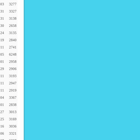
-03
3277
-31
3327
-31
3138
-30
2658
-24
3135
-19
2840
-11
2741
-05
6248
-01
2958
-29
2906
-11
3193
-11
2947
-11
2919
-04
3367
-01
2838
-27
3013
-25
3169
-16
3036
-06
3321