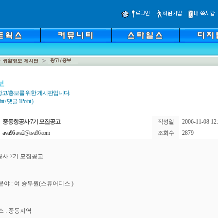
보
광고/홍보를 위한 게시판입니다.
 / 댓글 1Point )
중동항공사 7기 모집공고
작성일
2006-11-08 12:
ava96
ava2@ava96.com
조회수
2879
사 7기 모집공고
분야 : 여 승무원(스튜어디스 )
스 : 중동지역