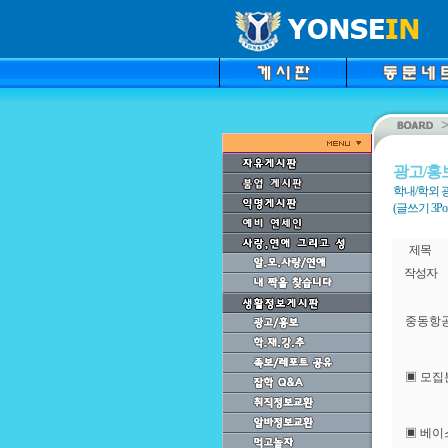
광고/홍
학내/학외 
(글쓰기 3Point
제목
작성자
중동항공
▣ 모집
▣ 베이