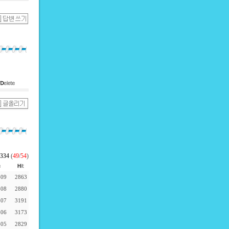
334
(
49
/
54
)
-09
2863
-08
2880
-07
3191
-06
3173
-05
2829