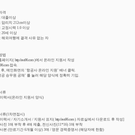
자격
 : 대졸이상
: 암리치 212cm이상
: 교정시력 1.0 이상
: 20세 이상
 : 해외여행에 결격 사유 없는 자
방법
 홈페이지(
http://ava96.com
)에서 온라인 지원서 작성
va96.com
접속.
인 후, 메인화면의 ‘항공사 온라인 지원’ 배너 클릭.
동항공 승무원 공채’ 를 눌러 해당 양식에 정확히 기입.
서류
 이력서(온라인 지원서 양식)
서류(1차면접시)
 이력서 / 자기소개서 / 지원서 표지(
http://ava96.com
) 자료실에서 다운로드 후 작성]
사진 1매 부착 후 4매 제출, 전신사진(11*16) 1매 부착
 사본 (만료기간 6개월 이상) 3매 / 영문 경력증명서 (해당자에 한함)