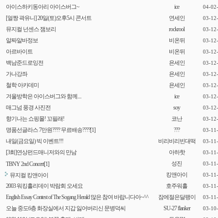
아이스하키동아리 아이스버그~
ice
04-02
[얼짱 곽유니] 20일(토)오후5시 콘서트
연세인
03-12
뮤지컬 넌센스 잼보리
rockrool
03-12
알짜알바정보
비온뒤
03-12
아르바이트
비온뒤
03-12
백남준드로잉전
욘세인
03-12
가나강좌
욘세인
03-12
철학 아카데미
욘세인
03-12
겨울방학은 아이스버그와 함께....
ice
03-12
매그넘 풍경 사진전
soy
03-12
향기나는 쇼핑몰! 꼬필래!
코난
03-12
명품선글라스 7만원???? 무료배송????
[1]
???
03-11
내일(금요일) 빅 이벤트!!!
비리비리빈대떡
03-11
[3회]연상펀드매니저와의 만남
아하핫
03-11
성진
TBNY 2nd Concert
[1]
03-11
킹앤아이
뮤지컬 킹앤아이
03-11
2003 워킹홀리데이 박람회 오세요
호주워홀
03-11
English Essay Contest of The Sogang Herald 많은 참여 바랍니다아~^^
잠에절은달팽이
03-11
오늘 중도6층 화장실에서 지갑 잃어버리신 문병덕씨
SU-27 flanker
03-10