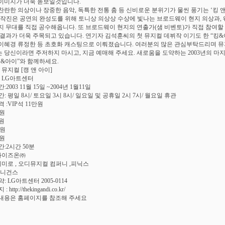
이미지가 더욱 돋보일것입니다.
찬란한 의상이나 장중한 음악, 독특한 전통 춤 등 신비로운 분위기가 물씬 풍기는 ‘킹 앤
제작진은 공연의 완성도를 위해 토니상 의상상 수상에 빛나는 브로드웨이 현지 의상과,
지 무대를 직접 공수해옵니다. 또 브로드웨이 현지의 연출가(샘 비벤토)가 직접 참여할
 결과가 더욱 주목되고 있습니다. 연기자 김석훈씨의 첫 뮤지컬 데뷔작 이기도 한 “킹
이혜경 류정한 등 초호화 캐스팅으로 이뤄졌습니다. 여러분의 많은 관심부탁드리며 
 당신이라면 주저하지 마시고, 지금 예매해 주세요. 새로움을 도약하는 2003년의 마
킹&아이”와 함께하세요.
 뮤지컬 [캥 앤 아이]
: LG아트센터
:2003 11월 15일 ~2004년 1월11일
: 평일 8시/ 토요일 3시 8시/ 일요일 및 공휴일 2시 7시/ 월요일 휴관
 :VIP석 11만원
만원
만원
만원
만원
간:2시간 50분
 롸이즈온㈜
 제미로 , 오디뮤지컬 컴퍼니 ,피닉스
베니건스
: LG아트센터 2005-0114
http://thekingandi.co.kr/
내용은 홈페이지를 참조해 주세요