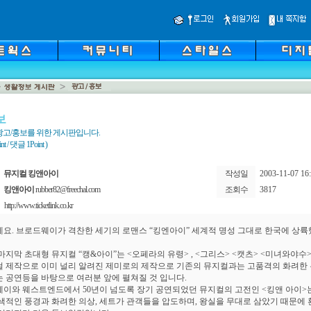
보
광고/홍보를 위한 게시판입니다.
 / 댓글 1Point )
뮤지컬 킹앤아이
작성일
2003-11-07 16:
킹앤아이
rubber82@freechal.com
조회수
3817
http://www.ticketlink.co.kr
요. 브로드웨이가 격찬한 세기의 로맨스 “킹엔아이” 세계적 명성 그대로 한국에 상
년 마지막 초대형 뮤지컬 “캥&아이”는 <오페라의 유령> , <그리스> <캣츠> <미녀와야수
 제작으로 이미 널리 알려진 제미로의 제작으로 기존의 뮤지컬과는 고품격의 화려한
 공연등을 바탕으로 여러분 앞에 펼쳐질 것 입니다.
이와 웨스트엔드에서 50년이 넘도록 장기 공연되었던 뮤지컬의 고전인 <킹앤 아이>
색적인 풍경과 화려한 의상, 세트가 관객들을 압도하며, 왕실을 무대로 삼았기 때문에