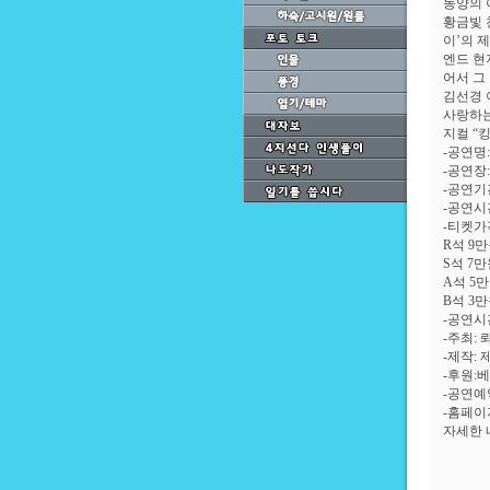
동양의 
황금빛 
이’의 
엔드 현
어서 그
김선경 
사랑하는
지컬 “
-공연명:
-공연장
-공연기간
-공연시간
-티켓가격
R석 9
S석 7
A석 5
B석 3
-공연시
-주최:
-제작:
-후원:
-공연예약
-홈페이지 : 
자세한 