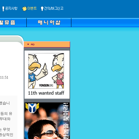
11:51
륙했습니
>등의 유
 무대와
는 무엇
 환상적인