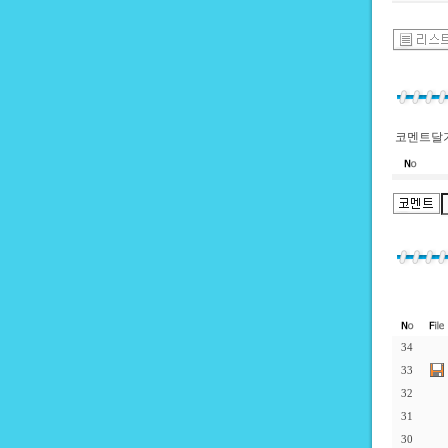
코멘트달기
34
33
32
31
30