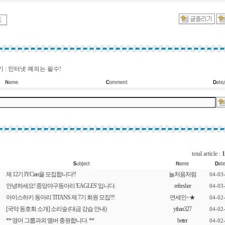
 : 인터넷 예의는 필수!
total article :
1
제 12기 IYCian을 모집합니다!!
늘처음처럼
04-03
안녕하세요! 중앙야구동아리 'EAGLES' 입니다.
refresher
04-03
아이스하키 동아리 TITANS 제 7기 회원 모집!!!
연세인~★
04-02
[국악 동호회 소개] 소리숲 (대금 강습 안내)
ythan327
04-02
** 영어 그룹과외 멤버 충원합니다. **
better
04-02