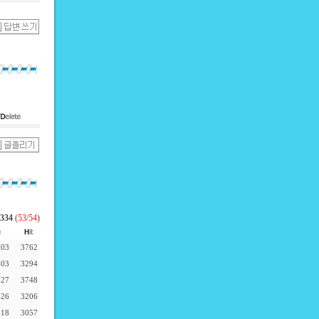
334
(
53
/
54
)
-03
3762
-03
3294
-27
3748
-26
3206
-18
3057