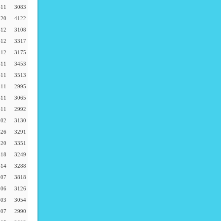
-11
3083
-20
4122
-12
3108
-12
3317
-12
3175
-11
3453
-11
3513
-11
2995
-11
3065
-11
2992
-02
3130
-26
3291
-20
3351
-18
3249
-14
3288
-07
3818
-06
3126
-03
3054
-07
2990