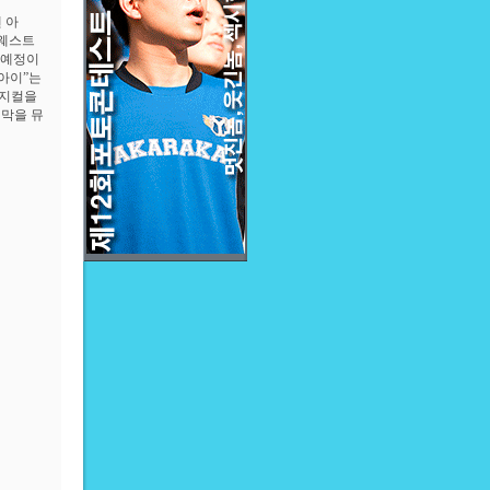
 아
 웨스트
 예정이
&아이”는
뮤지컬을
지막을 뮤