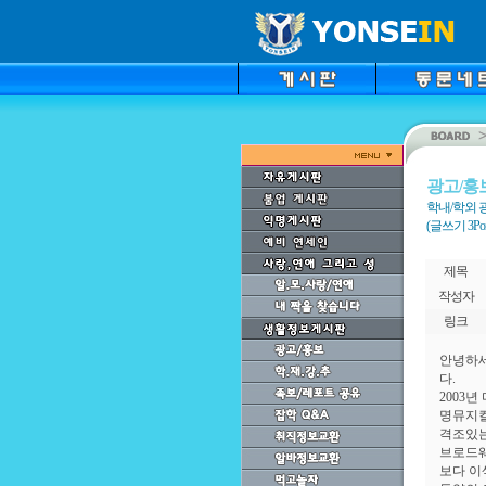
광고/홍
학내/학외 
(글쓰기 3Point
제목
작성자
링크
안녕하세
다.
2003
명뮤지컬
격조있는
브로드웨
보다 이