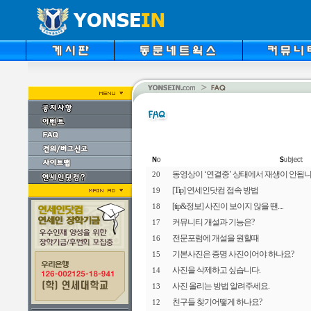
동영상이 ‘연결중’ 상태에서 재생이 안됩니
20
[Tip] 연세인닷컴 접속 방법
19
[tip&정보] 사진이 보이지 않을 땐....
18
커뮤니티 개설과 기능은?
17
전문포럼에 개설을 원할때
16
기본사진은 증명 사진이어야 하나요?
15
사진을 삭제하고 싶습니다.
14
사진 올리는 방법 알려주세요.
13
친구들 찾기어떻게 하나요?
12