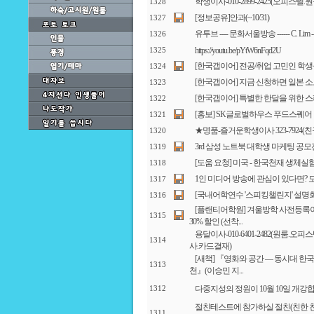
학생이사-010-2899-2425(오피스텔
1328
[정보공유]안과(~10/31)
1327
유투브 ---- 문화서울방송 ------ C. Lim 
1326
https://youtu.be/pYtW6nFqd2U
1325
[한국갭이어] 전공/취업 고민인 학
1324
[한국갭이어] 지금 신청하면 일본 소도
1323
[한국갭이어] 특별한 한달을 위한 스
1322
[홍보] SK글로벌하우스 푸드스퀘어
1321
★명품-즐거운학생이사 323-7924
1320
3rd 삼성 노트북 대학생 마케팅 공모
1319
[도움 요청] 미국 - 한국천재 생체
1318
1인 미디어 방송에 관심이 있다면?
1317
[국내어학연수 '스피킹챌린지' 설명회
1316
[플랜티어학원] 겨울방학 사전등록이
1315
30% 할인 (선착...
용달이사-010-6401-2482(원룸
1314
사.카드결재)
[새책] 『영화와 공간 ― 동시대 한
1313
천』(이승민 지...
다중지성의 정원이 10월 10일 개강
1312
절친테스트에 참가하실 절친(친한 친
1311