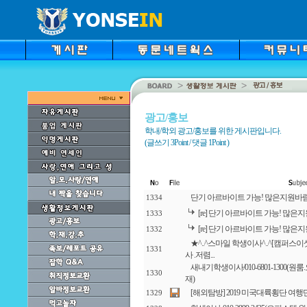
광고/홍보
학내/학외 광고/홍보를 위한 게시판입니다.
(글쓰기 3Point / 댓글 1Point )
단기 아르바이트 가능! 많은지원바
1334
[re] 단기 아르바이트 가능! 많은
1333
[re] 단기 아르바이트 가능! 많은
1332
★^..^스마일 학생이사^..^[캠퍼스이삿짐] 
1331
사 .저렴...
새내기학생이사/010-6801-1300(
1330
재)
[해외탐방] 2019 미국대륙횡단 여행
1329