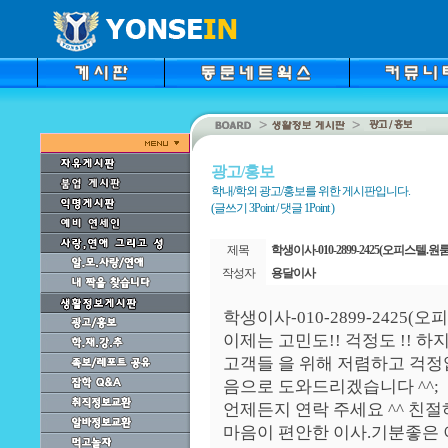
광고/홍보
학내/학외 광고/홍보를 위한 게시판입니다.
(글쓰기 3Point / 댓글 1Point )
제목
학생이사-010-2899-2425(오피스텔.
작성자
용달이사
학생이사-010-2899-2425
이제는 고민도!! 걱정도 !! 
고객들 을 위해 저렴하고 걱정
음으로 도와드리겠습니다 ^^;
언제든지 연락 주세요 ^^ 친절
마음이 편안한 이사.기분좋은 