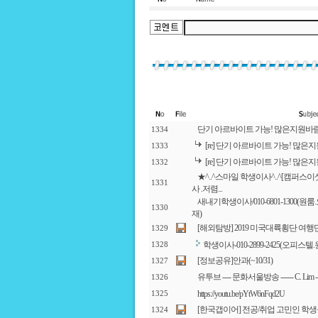
단기 아르바이트 가능! 많은지원바
1334
[re] 단기 아르바이트 가능! 많은
1333
[re] 단기 아르바이트 가능! 많은
1332
★^..^스마일 학생이사^..^[캠퍼스이삿짐] 
1331
사 .저렴...
새내기학생이사/010-6801-1300(
1330
재)
[해외탐방] 2019 미국대륙횡단 여행
1329
학생이사-010-2899-2425(오피스
1328
[정보공유]안과(~10/31)
1327
유투브 ---- 문화서울방송 ------ C. Lim 
1326
https://youtu.be/pYtW6nFqd2U
1325
[한국갭이어] 전공/취업 고민인 학
1324