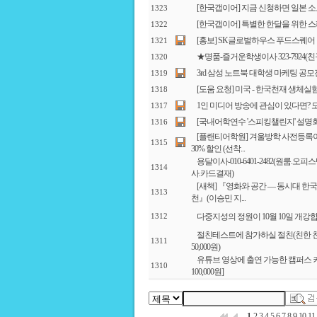
[한국갭이어] 지금 신청하면 일본 소도
1323
[한국갭이어] 특별한 한달을 위한 스
1322
[홍보] SK글로벌하우스 푸드스퀘어
1321
★명품-즐거운학생이사 323-7924
1320
3rd 삼성 노트북 대학생 마케팅 공모
1319
[도움 요청] 미국 - 한국천재 생체
1318
1인 미디어 방송에 관심이 있다면?
1317
[국내어학연수 '스피킹챌린지' 설명회
1316
[플랜티어학원] 겨울방학 사전등록이
1315
30% 할인 (선착...
용달이사-010-6401-2482(원룸
1314
사.카드결재)
[새책] 『영화와 공간 ― 동시대 한
1313
천』(이승민 지...
다중지성의 정원이 10월 10일 개강
1312
절친테스트에 참가하실 절친(친한 친
1311
50,000원)
유튜브 영상에 출연 가능한 캠퍼스 커
1310
100,000원]
1
2
3
4
5
6
7
8
9
10
11