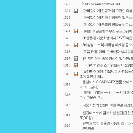
https://youtu.be/pYtW6nFqd2U
1325
[한국갭이어] 전공/취업 고민인 학
1324
[한국갭이어] 지금 신청하면 일본 소도
1323
[한국갭이어] 특별한 한달을 위한 스
1322
[홍보] SK글로벌하우스 푸드스퀘어
1321
★명품-즐거운학생이사 323-7924
1320
3rd 삼성 노트북 대학생 마케팅 공모
1319
[도움 요청] 미국 - 한국천재 생체
1318
1인 미디어 방송에 관심이 있다면?
1317
[국내어학연수 '스피킹챌린지' 설명회
1316
[플랜티어학원] 겨울방학 사전등록이
1315
30% 할인 (선착...
용달이사-010-6401-2482(원룸
1314
사.카드결재)
[새책] 『영화와 공간 ― 동시대 한
1313
천』(이승민 지...
다중지성의 정원이 10월 10일 개강
1312
절친테스트에 참가하실 절친(친한 친
1311
50,000원)
유튜브 영상에 출연 가능한 캠퍼스 커
1310
100,000원]