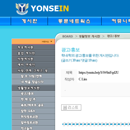
광고/홍보
학내/학외 광고/홍보를 위한 게시판입니다.
(글쓰기 3Point / 댓글 1Point )
제목
https://youtu.be/pYtW6nFqd2U
작성자
C Lim
.