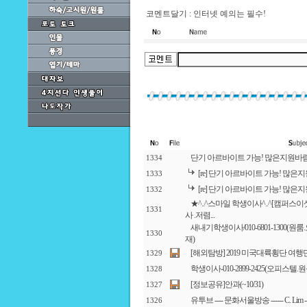
코멘트달기 : 인터넷 예의는 필수!
단기 아르바이트 가능! 많은지원바
1334
[re] 단기 아르바이트 가능! 많은
1333
[re] 단기 아르바이트 가능! 많은
1332
★^..^스마일 학생이사^..^[캠퍼스이삿짐] 
1331
사 .저렴...
새내기학생이사/010-6801-1300(
1330
재)
[해외탐방] 2019 미국대륙횡단 여행
1329
학생이사-010-2899-2425(오피스텔
1328
[정보공유]안과(~10/31)
1327
유투브 ---- 문화서울방송 ------ C. Lim 
1326