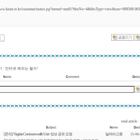
/www.kiom.re.kr/customer/notice.jsp?menuf=nm01?bbsNo=4&bbsType=view&sno=999509.00
 : 인터넷 예의는 필수!
total article :
[문의] Virginia Commonwealth Univ 정보 공유 요청
달려라고종
15-06