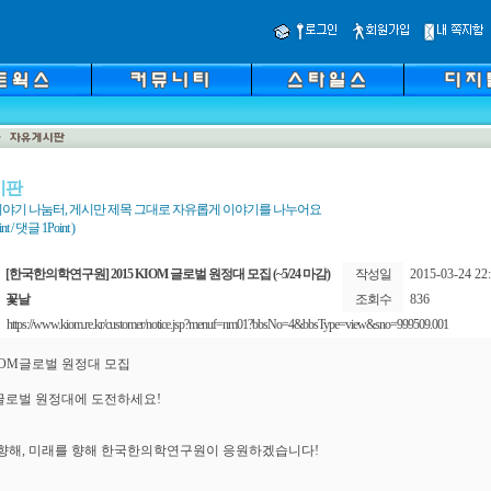
시판
야기 나눔터, 게시만 제목 그대로 자유롭게 이야기를 나누어요
 / 댓글 1Point )
[한국한의학연구원] 2015 KIOM 글로벌 원정대 모집 (~5/24 마감)
작성일
2015-03-24 22:
꽃날
조회수
836
https://www.kiom.re.kr/customer/notice.jsp?menuf=nm01?bbsNo=4&bbsType=view&sno=999509.001
KIOM글로벌 원정대 모집
 글로벌 원정대에 도전하세요!
향해, 미래를 향해 한국한의학연구원이 응원하겠습니다!