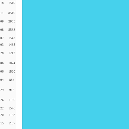
-18
1519
-11
8519
-09
2955
-08
5533
-07
1542
-03
1485
-28
1212
-06
1074
-06
1860
-04
884
-29
916
-26
1100
-22
1576
-20
1158
-15
1137