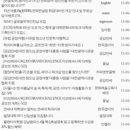
[펀글로브] 원어민과 1시간 전화영어! 당신만을 위한 시간으로 만
funglobe
15-06
들어드립니다!!!!!
15년 여름 Big3(MBB) 전략컨설팅 취업대비반 개강 안내 및 무료상
ecareer
15-06
담 이벤트 (7/4 ...
제14기 글로벌무역인턴십 모집
tragicmoon
15-06
[UCN] 대학로 4차선 도로 막고 축제 열 대학문화네트워크 대학생
잉여찡
15-06
기획단 6기 모집 (...
[유럽 공정여행] 서유럽 청소년 인문학 여행학교
공감만세
15-06
학과리뷰를 남겨보고 , 공포연극<최면> 티켓 받아가세요 :)
한국갭이어
15-06
[공감만세] 대전 원도심 공정여행 '대흥동 사람들' / 대전광역시관광
공감만세
15-05
협회 지원
[아모레퍼시픽] 2015 BRAND CHALLENGE 아모레퍼시픽 마케팅
꽃날
15-05
공모전 개최 (~5/22)
[합정역3번출구] 조별 모임, 세미나. 워크샵 장소를 찾으신다면?
커피앤쪼꼴렛
15-05
[공감만세] 대전 원도심 공정여행 '대흥동 사람들' / 대전광역시관광
공감만세
15-05
협회 지원
문화예술교육더
[서울시]<한 여름날의 숲 속 축제-책, 공연, 이야기>자원활동가 모
15-04
베프
집(~5/9)
[아모레퍼시픽] 2015 BRAND CHALLENGE 아모레퍼시픽 마케팅
꽃날
15-04
공모전 개최 (~5/22)
연세대 재학생이 말하는 연세대 학과리뷰
한국갭이어
15-04
열정대학 19기 신입생을 모집합니다.
열정대학
15-04
플랜티어학원 강남캠퍼스 4월 특강&설명회 듣고 등록하면 수강료
안젤라
15-04
20% 할인 혜택!