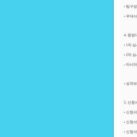
◦ 팀구성
◦ 우대
4. 원정
◦ 1차 
◦ 2차 
- 아시아
◦ 성과보
5. 신청
◦ 신청서 교
◦ 신청서 접
◦ 신청