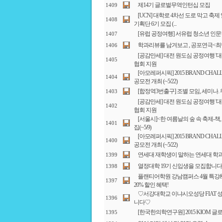
제14기 글로벌무역인턴십 모집
1409
[UCN] 대학로 4차선 도로 막고 
1408
기획단 6기 모집 (...
[유럽 공정여행] 서유럽 청소년 인
1407
학과리뷰를 남겨보고 , 공포연극<최면
1406
[공감만세] 대전 원도심 공정여행 '
1405
협회 지원
[아모레퍼시픽] 2015 BRAND CH
1404
공모전 개최 (~5/22)
[합정역3번출구] 조별 모임, 세미나
1403
[공감만세] 대전 원도심 공정여행 '
1402
협회 지원
[서울시]<한 여름날의 숲 속 축제-책
1401
집(~5/9)
[아모레퍼시픽] 2015 BRAND CH
1400
공모전 개최 (~5/22)
연세대 재학생이 말하는 연세대 학
1399
열정대학 19기 신입생을 모집합니다
1398
플랜티어학원 강남캠퍼스 4월 특강
1397
20% 할인 혜택!
♡서강대학교 이냐시오성당 FIAT
1396
니다♡
[한국한의학연구원] 2015 KIOM 글로벌
1395