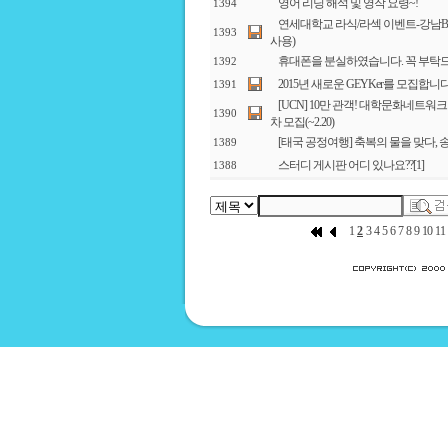
영어 리딩 해석 및 영작 요령~!
1394
연세대학교 라식/라섹 이벤트-강남BS
1393
사용)
휴대폰을 분실하였습니다. 꼭 부탁
1392
2015년 새로운 GEYKer를 모집합니다
1391
[UCN] 10만 관객! 대학문화네트워
1390
차 모집(~2.20)
[태국 공정여행] 축복의 물을 맞다, 
1389
스터디 게시판 어디 있나요??
[1]
1388
1
2
3
4
5
6
7
8
9
10
11