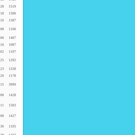
-28
1519
-18
1306
-10
1587
-08
1106
-06
1467
-16
1087
-02
1107
-25
1292
-23
1328
-20
1178
-15
3990
-08
1428
-11
1583
-08
1427
-30
1105