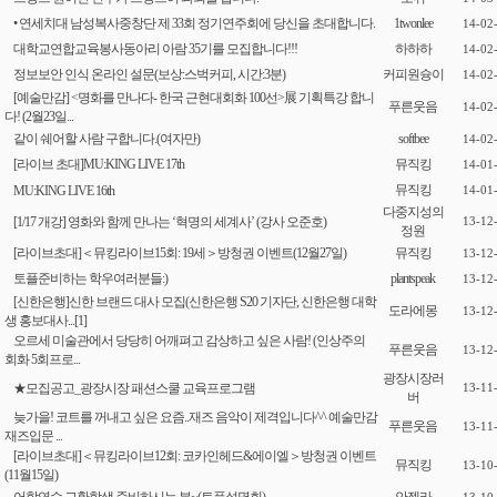
• 연세치대 남성복사중창단 제 33회 정기연주회에 당신을 초대합니다.
1twonlee
14-02
대학교연합교육봉사동아리 아람 35기를 모집합니다!!!
하하하
14-02
정보보안 인식 온라인 설문(보상:스벅커피, 시간:3분)
커피원슝이
14-02
[예술만감] <명화를 만나다- 한국 근현대회화 100선>展 기획특강 합니
푸른웃음
14-02
다! (2월23일...
같이 쉐어할 사람 구합니다.(여자만)
softbee
14-02
[라이브 초대]MU:KING LIVE 17th
뮤직킹
14-01
뮤직킹
MU:KING LIVE 16th
14-01
다중지성의
[1/17 개강] 영화와 함께 만나는 ‘혁명의 세계사’ (강사 오준호)
13-12
정원
[라이브초대]＜뮤킹라이브15회: 19세＞방청권 이벤트(12월27일)
뮤직킹
13-12
토플준비하는 학우여러분들:)
plantspeak
13-12
[신한은행]신한 브랜드 대사 모집(신한은행 S20 기자단, 신한은행 대학
도라에몽
13-12
생 홍보대사...
[1]
오르세 미술관에서 당당히 어깨펴고 감상하고 싶은 사람! (인상주의
푸른웃음
13-12
회화 5회프로...
광장시장러
★모집공고_광장시장 패션스쿨 교육프로그램
13-11
버
늦가을! 코트를 꺼내고 싶은 요즘..재즈 음악이 제격입니다^^ 예술만감
푸른웃음
13-11
재즈입문 ...
[라이브초대]＜뮤킹라이브12회: 코카인헤드&에이엘＞방청권 이벤트
뮤직킹
13-10
(11월15일)