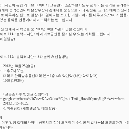
랙러시안이 뮤킹 라이브 11회에서 그들만의 소소하면서도 위로가 되는 음악을 들려줍니
 유재하 음악경연대회 은상수상자 김예나를 중심으로 기타 황정환, 코러스/베이스 정새롬
로 이루어진 밴드로 일상에서 일어나는 소소한 이별이야기를 다루고 있으며, 사람들
수 있는 음악을 만들어내려고 노력하는 밴드입니다.
 연세대 재학생들 중 2013년 10월 25일 10명을 선정하여
라이브 11회: 블랙러시안>의 라이브공연을 즐기실 수 있는 기회를 드립니다.
, 메일발송)
이브 11회: 블랙러시안> 초대날짜 & 신청방법
 2013년 10월 25일(금)
: 오후 7시 30분
: 대학로 한국방송통신대학 본부1층 cafe 락앤락 (하단 약도참고)
 10명 (1인2매)
: 1.설문조사후 방청권 신청하기
docs.google.com/forms/d/1tZavwKAvu3ukxcEC_bs-iuTm6-_HozvSQsmqJ1lgRrA/viewform
2013.10.15~10.22
 : 선착순당첨 (개별댓글 및 메일발송)
항
 이후 입장 절대불가하니 공연시간 전에 도착하여 수신한 메일내용을 프린트하거나 
 바랍니다.