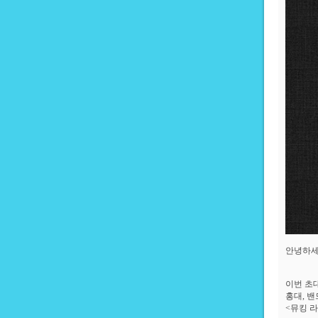
안녕하세
이번 초
홍대, 
<뮤킹 