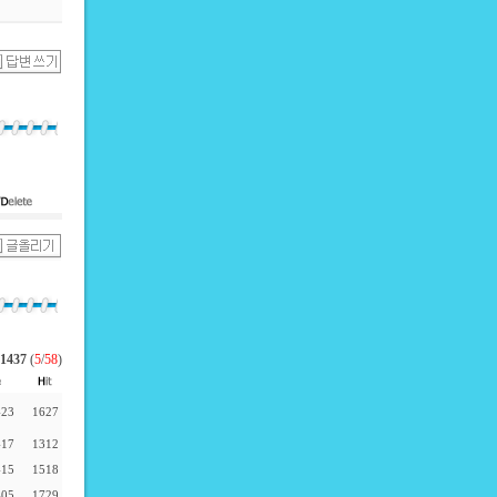
1437
(
5
/
58
)
-23
1627
-17
1312
-15
1518
-05
1729