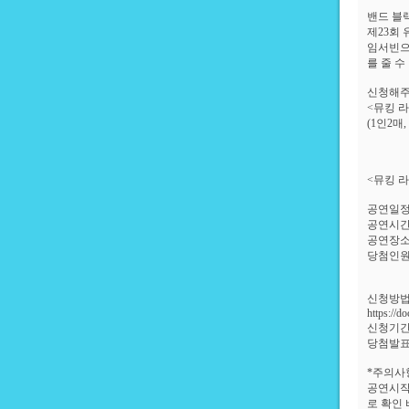
밴드 블
제23회
임서빈으
를 줄 
신청해주신
<뮤킹 
(1인2매
<뮤킹 라
공연일정 :
공연시간 
공연장소 
당첨인원 :
신청방법
https://
신청기간 : 
당첨발표
*주의사
공연시작
로 확인