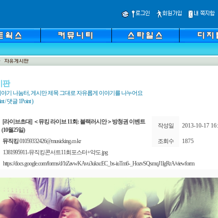
시판
야기 나눔터, 게시만 제목 그대로 자유롭게 이야기를 나누어요
 / 댓글 1Point )
[라이브초대] ＜뮤킹 라이브 11회: 블랙러시안＞방청권 이벤트
작성일
2013-10-17 16:
(10월25일)
뮤직킹
01059332426@musicking.co.kr
조회수
1875
1381995911-뮤직킹콘서트11회포스터+약도.jpg
https://docs.google.com/forms/d/1tZavwKAvu3ukxcEC_bs-iuTm6-_HozvSQsmqJ1lgRrA/viewform