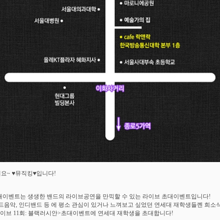
요~ ♥뮤직킹♥입니다!
대이벤트는 생생한 밴드의 라이브공연을 만끽할 수 있는 라이브 초대이벤트입니다!
밴드음악, 인디밴드 등 에 평소 관심이 있거나 느껴보고 싶었던 연세대 재학생들껜 희소식
라이브 11회: 블랙러시안>초대이벤트에 연세대 재학생을 초대합니다!