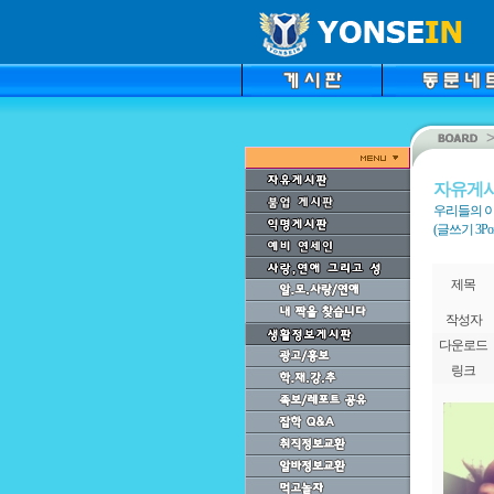
자유게
우리들의 이
(글쓰기 3Point
제목
작성자
다운로드
링크