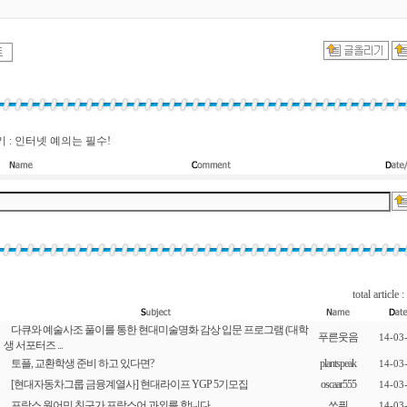
 : 인터넷 예의는 필수!
total article :
다큐와 예술사조 풀이를 통한 현대미술명화 감상 입문 프로그램 (대학
푸른웃음
14-03
생 서포터즈 ...
토플, 교환학생 준비 하고 있다면?
plantspeak
14-03
[현대자동차그룹 금융계열사] 현대라이프 YGP 5기모집
oscaar555
14-03
프랑스 원어민 친구가 프랑스어 과외를 합니다.
쏘퓌
14-03