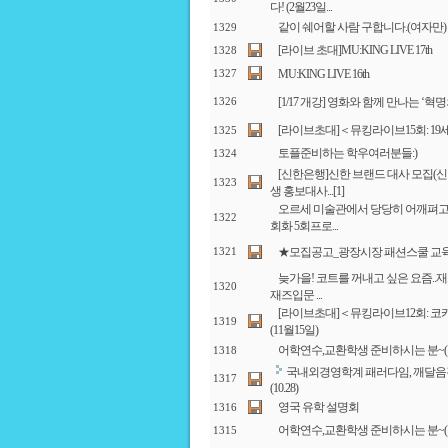
다! (2월23일...
같이 쉐어할 사람 구합니다.(여자만)
1329
[라이브 초대]MU:KING LIVE 17th
1328
MU:KING LIVE 16th
1327
[1/17 개강] 영화와 함께 만나는 ‘혁
1326
[라이브초대]＜뮤킹라이브15회: 19
1325
토플준비하는 학우여러분들:)
1324
[신한은행]신한 브랜드 대사 모집(신
1323
생 홍보대사...
[1]
오르세 미술관에서 당당히 어깨펴고 
1322
회화 5회프로...
★모집공고_광장시장 패션스쿨 교
1321
늦가을! 코트를 꺼내고 싶은 요즘..
1320
재즈입문 ...
[라이브초대]＜뮤킹라이브12회: 
1319
(11월15일)
어학연수,교환학생 준비하시는 분~
1318
국내외경영학계 패러다임, 깨달음
1317
(10.28)
영국 유학 설명회
1316
어학연수,교환학생 준비하시는 분~
1315