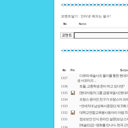
코멘트달기 : 인터넷 예의는 필수!
다큐와 예술사조 풀이를 통한 현대미
1337
생 서포터즈 ...
토플, 교환학생 준비 하고 있다면?
1336
[현대자동차그룹 금융계열사] 현대라
1335
프랑스 원어민 친구가 프랑스어 과외
1334
• 연세치대 남성복사중창단 제 33
1333
대학교연합교육봉사동아리 아람 35기
1332
정보보안 인식 온라인 설문(보상:스벅
1331
[예술만감] <명화를 만나다- 한국 
1330