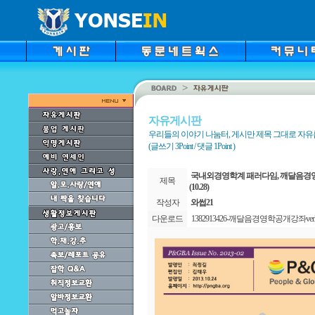
자유게시판
우리들의 이야기 나눔터, 게시만 제목 그대로 자
(글쓰기 3Point / 댓글 1Point )
국내외경영학계 패러다임, 깨달음경영
제목
(10.28)
작성자
와썹21
다운로드
1382913426-깨달음경영학공개강좌ver2-20