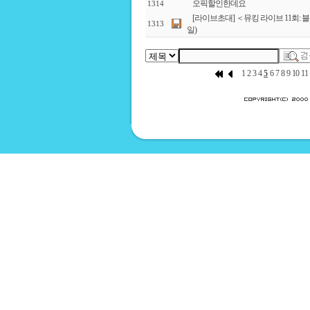
오픽할인한데요
1314
[라이브초대] ＜뮤킹 라이브 11회: 
1313
일)
1
2
3
4
5
6
7
8
9
10
11