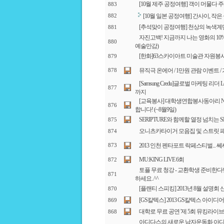
[10월 제주 공정여행] 객이 머물다 
883
[10월 일본 공정여행] 간사이, 작
882
[추석맞이 공정여행] 천상의 녹색계단
881
자진고백! 지금까지 나는 영화의 10%
880
예술만감)
[한화]63스카이아트 미술관 자원봉
879
뮤직극 온에어 / 1만원 관람 이벤트 / 
878
[Samsung Credu]글로벌 마케팅 리더 Leade
877
까지
[교육봉사] 대학생연합봉사동아리 N
876
합니다! (~8월9일)
SERIPTURE와 함께할 열정 넘치는 
875
오니츠카타이거 모음집 및 스트릿 
874
2013 인천 펜타포트 락페스티벌...
873
MU:KING LIVE 6회
872
토플 무료 청강 - 교환학생 준비한
871
하세요..^^
[플랜티 스피킹] 2013년 8월 설명회 
870
[GS칼텍스] 2013 GS칼텍스 아이디어 
869
대학로 무료 공연 '제 5회 뮤킹라이브'
868
아디다스의 새로운 남자운동화 아