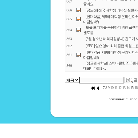
867
좋아요
[공모전] 전국 대학생 리더십 실천
866
[현대약품] 제9회 대학생 온라인 마케팅 
865
마감임박!)
토플 포기자를 구원하기 위한 플랜티
864
센토플
[8월 청소년 해외자원봉사] 친구가
863
[ SEC ] 일요 영어 회화 클럽 회원 
862
[현대약품] 제9회 대학생 온라인 마케팅 
861
마감임박!)
[성균관대학교] 스펙타클한 2013 
860
대합니다!!!! (~...
7
8
9
10
11
12
13
14
15
16