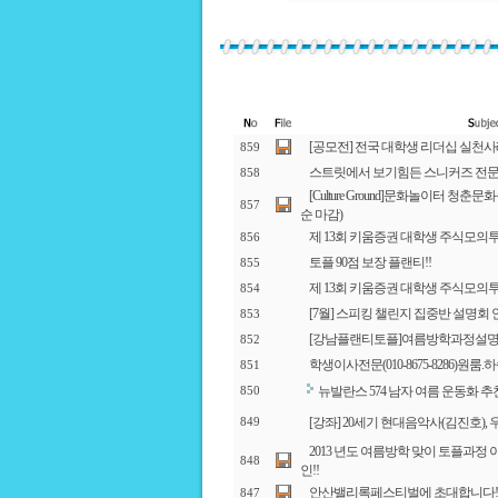
[공모전] 전국 대학생 리더십 실천
859
스트릿에서 보기힘든 스니커즈 전문-
858
[Culture Ground]문화놀이터 청
857
순 마감)
제 13회 키움증권 대학생 주식모의
856
토플 90점 보장 플랜티!!
855
제 13회 키움증권 대학생 주식모의
854
[7월] 스피킹 챌린지 집중반 설명회 
853
[강남플랜티토플]여름방학과정설명
852
학생이사전문(010-8675-8286)원
851
뉴발란스 574 남자 여름 운동화 추
850
[강좌] 20세기 현대음악사(김진호),
849
2013 년도 여름방학 맞이 토플과정 
848
인!!
안산밸리록페스티벌에 초대합니다!
847