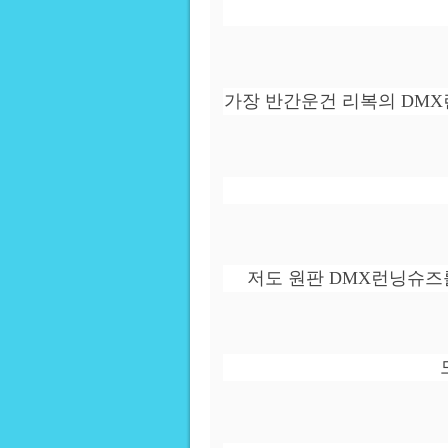
가장 반간운건 리복의 DMX
저도 원판 DMX런닝슈즈