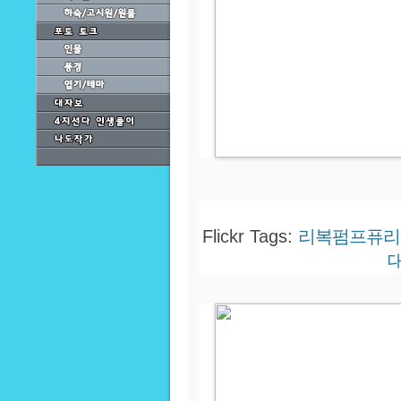
Flickr Tags:
리복펌프퓨리