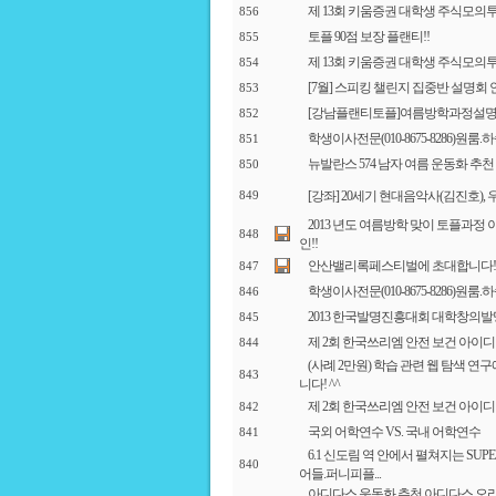
제 13회 키움증권 대학생 주식모의
856
토플 90점 보장 플랜티!!
855
제 13회 키움증권 대학생 주식모의
854
[7월] 스피킹 챌린지 집중반 설명회 
853
[강남플랜티토플]여름방학과정설명
852
학생이사전문(010-8675-8286)원
851
뉴발란스 574 남자 여름 운동화 추천
850
[강좌] 20세기 현대음악사(김진호),
849
2013 년도 여름방학 맞이 토플과정 
848
인!!
안산밸리록페스티벌에 초대합니다!
847
학생이사전문(010-8675-8286)원
846
2013 한국발명진흥대회 대학창의
845
제 2회 한국쓰리엠 안전 보건 아이
844
(사례 2만원) 학습 관련 웹 탐색 
843
니다! ^^
제 2회 한국쓰리엠 안전 보건 아이
842
국외 어학연수 VS. 국내 어학연수
841
6.1 신도림 역 안에서 펼쳐지는 SUP
840
어들.퍼니피플...
아디다스 운동화 추천 아디다스 오리지