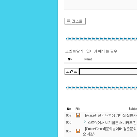
코멘트달기 : 인터넷 예의는 필수!
[공모전] 전국 대학생 리더십 실천
859
스트릿에서 보기힘든 스니커즈 전문
858
[Culture Ground]문화놀이터 청
857
순 마감)