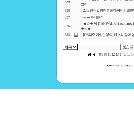
839
그린
2013 한국발명진흥회 대학창의발명대회 공
838
논문 통계분석
837
★☆★ 제 11회 OVAL Business contest
836
★☆★
[OB맥주 기업설명회] 카스와 함께 
835
8
9
10
11
12
13
14
15
16
17