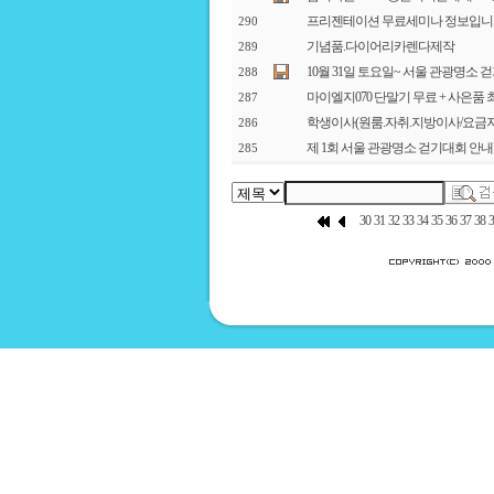
프리젠테이션 무료세미나 정보입니다
290
기념품.다이어리카렌다제작
289
10월 31일 토요일~ 서울 관광명소 
288
마이엘지070 단말기 무료 + 사은품 
287
학생이사(원룸.자취.지방이사/요금
286
제 1회 서울 관광명소 걷기대회 안내
285
30
31
32
33
34
35
36
37
38
3