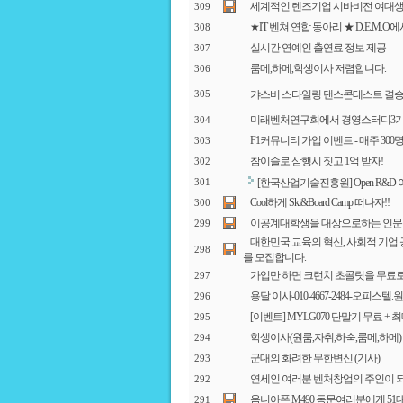
세계적인 렌즈기업 시바비전 여대생
309
★IT 벤쳐 연합 동아리 ★ D.E.M.
308
실시간 연예인 출연료 정보 제공
307
룸메,하메,학생이사 저렴합니다.
306
갸스비 스타일링 댄스콘테스트 결승전
305
미래벤처연구회에서 경영스터디3기(
304
F1커뮤니티 가입 이벤트 - 매주 300명
303
참이슬로 삼행시 짓고 1억 받자!
302
[한국산업기술진흥원] Open R&D
301
Cool하게 Ski&Board Camp 떠나자!!
300
이공계대학생을 대상으로하는 인문 
299
대한민국 교육의 혁신, 사회적 기업 
298
를 모집합니다.
가입만 하면 크런치 초콜릿을 무료로
297
용달 이사-010-4667-2484-오피스
296
[이벤트] MYLG070 단말기 무료 +
295
학생이사(원룸,자취,하숙,룸메,하메)
294
군대의 화려한 무한변신 (기사)
293
연세인 여러분 벤처창업의 주인이 되
292
옴니아폰 M490 동문여러분에게 5
291