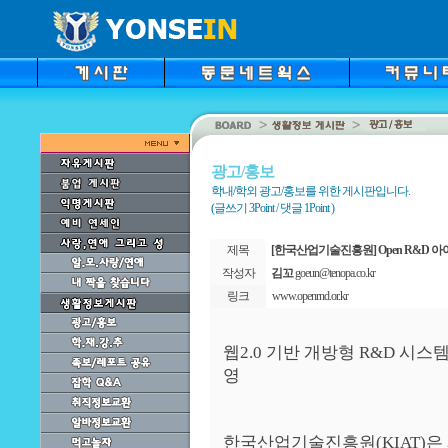
광고/홍보
학내/학외 광고/홍보를 위한 게시판입니다.
(글쓰기 3Point / 댓글 1Point )
제목
[한국산업기술진흥원] Open R&D 
작성자
김꼬
goeun@tenopa.co.kr
링크
www.openrnd.or.kr
웹2.0 기반 개방형 R&D 시스템
영
한국산업기술진흥원(KIAT)은 