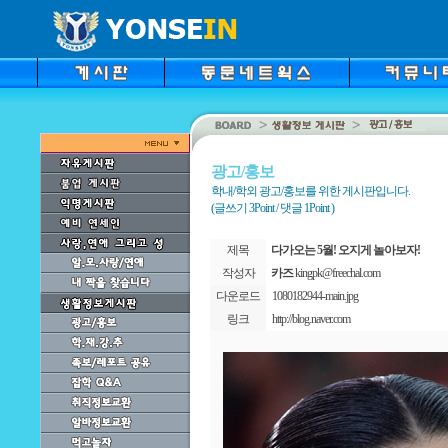
광고/홍보
학내/학외 광고/홍보를 위한 게시판입니다.
(글쓰기 3Point / 댓글 1Point )
제목
다가오는 5월! 오지게 놀아보자!
작성자
카즈
kingpk@freechal.com
다운로드
1080182944-main.jpg
링크
http://blog.naver.com