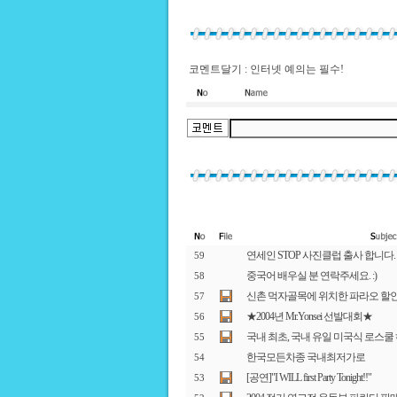
코멘트달기 : 인터넷 예의는 필수!
연세인 STOP 사진클럽 출사 합니다. (
59
중국어 배우실 분 연락주세요. :)
58
신촌 먹자골목에 위치한 파라오 할
57
★2004년 Mr.Yonsei 선발대회★
56
국내 최초, 국내 유일 미국식 로스쿨
55
한국모든차종 국내최저가로
54
[공연]"I WILL first Party Tonight!!"
53