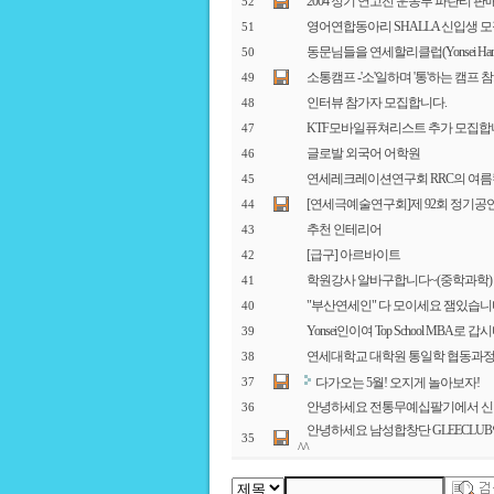
2004 정기 연고전 운동부 파란티 
52
영어연합동아리 SHALLA 신입생 모집
51
동문님들을 연세할리클럽(Yonsei Harl
50
소통캠프 -'소'일하며 '통'하는 캠프 
49
인터뷰 참가자 모집합니다.
48
KTF모바일퓨쳐리스트 추가 모집합
47
글로발 외국어 어학원
46
연세레크레이션연구회 RRC의 여름
45
[연세극예술연구회]제 92회 정기공연 “
44
추천 인테리어
43
[급구] 아르바이트
42
학원강사 알바구합니다~(중학과학)
41
"부산연세인" 다 모이세요 잼있습
40
Yonsei인이여 Top School MBA로 갑시
39
연세대학교 대학원 통일학 협동과정
38
다가오는 5월! 오지게 놀아보자!
37
안녕하세요 전통무예십팔기에서 신
36
안녕하세요 남성합창단 GLEECLU
35
^^