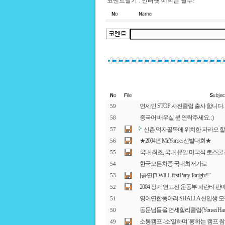
코멘트달기 : 인터넷 예의는 필수!
연세인 STOP 사진클럽 출사 합니다. (
59
중국어 배우실 분 연락주세요. :)
58
신촌 먹자골목에 위치한 파라오 
57
★2004년 Mr.Yonsei 선발대회★
56
국내 최초, 국내 유일 미국식 로스쿨
55
한국모든차종 국내최저가로
54
[공연]"I WILL first Party Tonight!!"
53
2004 정기 연고전 운동부 파란티 
52
영어연합동아리 SHALLA 신입생 모집
51
동문님들을 연세할리클럽(Yonsei Harl
50
소통캠프 -'소'일하며 '통'하는 캠프 
49