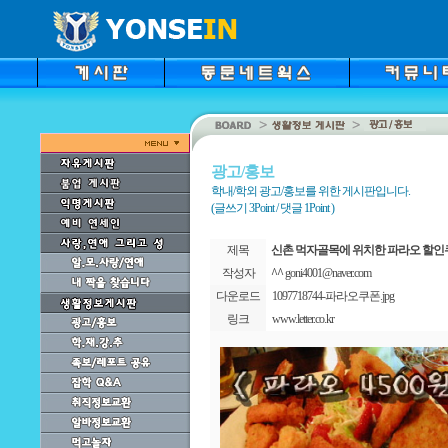
광고/홍보
학내/학외 광고/홍보를 위한 게시판입니다.
(글쓰기 3Point / 댓글 1Point )
제목
신촌 먹자골목에 위치한 파라오 할인
작성자
^^
goni4001@naver.com
다운로드
1097718744-파라오쿠폰.jpg
링크
www.letter.co.kr