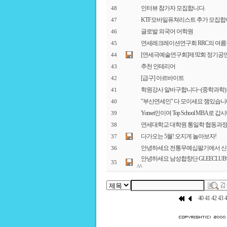
인터뷰 참가자 모집합니다.
48
KTF모바일퓨쳐리스트 추가 모집합
47
글로발 외국어 어학원
46
연세레크레이션연구회 RRC의 여름
45
[연세극예술연구회]제 92회 정기공연 “
44
추천 인테리어
43
[급구] 아르바이트
42
학원강사 알바구합니다~(중학과학)
41
"부산연세인" 다 모이세요 잼있습
40
Yonsei인이여 Top School MBA로 갑시
39
연세대학교 대학원 통일학 협동과정
38
다가오는 5월! 오지게 놀아보자!
37
안녕하세요 전통무예십팔기에서 신
36
안녕하세요 남성합창단 GLEECLU
35
^^
40
41
42
43
4