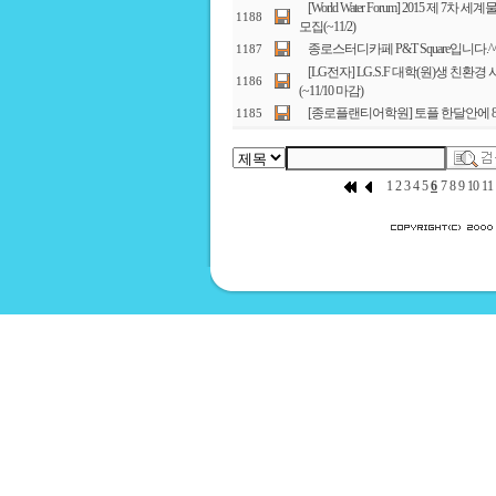
[World Water Forum] 2015 제
1188
모집(~11/2)
종로스터디카페 P&T Square입니다.^
1187
[LG전자] LG.S.F 대학(원)생 친
1186
(~11/10 마감)
[종로플랜티어학원] 토플 한달안에 8
1185
1
2
3
4
5
6
7
8
9
10
11