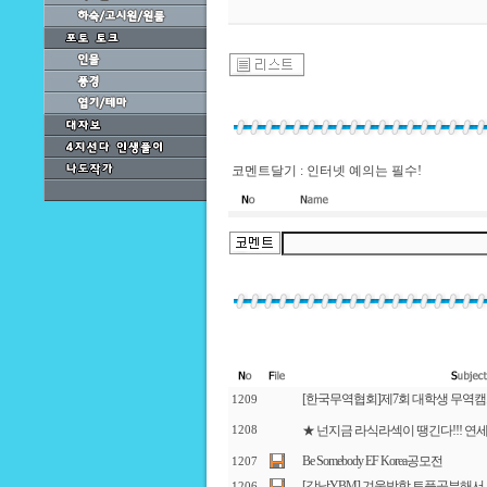
코멘트달기 : 인터넷 예의는 필수!
[한국무역협회]제7회 대학생 무역캠프 
1209
★ 넌지금 라식라섹이 땡긴다!!! 연세
1208
Be Somebody EF Korea공모전
1207
[강남YBM] 겨울방학 토플공부해서
1206