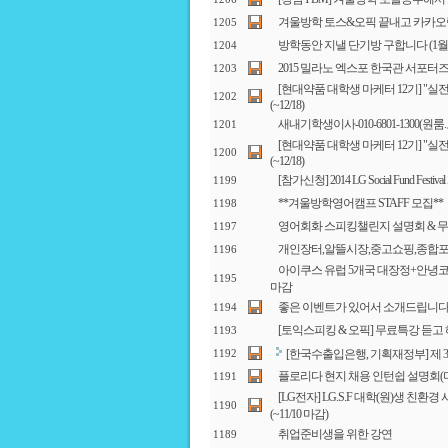
겨울방학 토스&오픽 끝내고 카카오
1205
방학동안 지낼 단기방 구합니다 (1월
1204
2015 밀라노 엑스포 한국관 서포터
1203
[현대약품 대학생 마케터 12기] "실
1202
(~12/18)
새내기학생이사-010-6801-1300(
1201
[현대약품 대학생 마케터 12기] "실
1200
(~12/18)
[참가신청] 2014 LG Social Fund Festi
1199
**겨울방학영어캠프 STAFF 모집**
1198
영어회화 스피킹챌린지 설명회 & 무
1197
개인장터,알뜰시장,중고쇼핑,종합
1196
아이쿠스 유럽 5개국 대장정+안녕
1195
마감
좋은 이벤트가 있어서 소개드립니다
1194
[토익스피킹 & 오픽] 무료특강 듣고 
1193
[한국수출입은행, 기획재정부] 제
1192
플로리다 현지 채용 인턴쉽 설명회(미국 기업
1191
[LG전자] LG.S.F 대학(원)생 친
1190
(~11/10 마감)
취업준비생을 위한 강연
1189