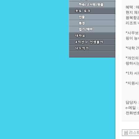
혜택 : 
현지 체
왕복항
리조트 
*사무보
핑이 능
*대학 
*개인의
랑하시는
*1차 
*지원시
담당자 
e-메일 : 
전화번호 : 