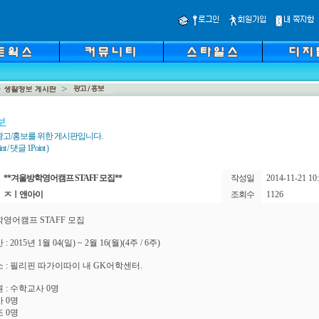
보
광고/홍보를 위한 게시판입니다.
 / 댓글 1Point )
**겨울방학영어캠프 STAFF 모집**
작성일
2014-11-21 10:
ㅈㅣ앤아이
조회수
1126
영어캠프 STAFF 모집
 2015년 1월 04(일) ~ 2월 16(월)(4주 / 6주)
 : 필리핀 따가이따이 내 GK어학센터.
 : 수학교사 0명
 0명
 0명