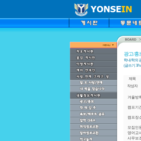
광고/홍
학내/학외 
(글쓰기 3Point
제목
작성자
겨울방학
캠프기간 :
캠프장소
모집인원
영어교사
사무보조