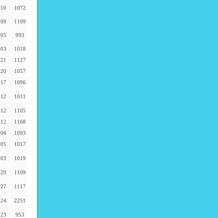
-10
1072
-09
1109
-05
993
-03
1018
-21
1127
-20
1057
-17
1096
-12
1011
-12
1105
-12
1168
-06
1093
-05
1017
-03
1019
-29
1109
-27
1117
-24
2251
-23
953