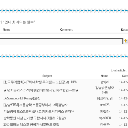
 : 인터넷 예의는 필수!
total article :
[한국무역협회]제7회 대학생 무역캠프 모집공고(~1/19)
ghqkd
14-12
강남밝은성모
★ 넌지금 라식라섹이 땡긴다!!! 연세인 파격할인~~!!!!★
14-12
안과
Be Somebody EF Korea공모전
당크야안녕
14-12
[강남YBM] 겨울방학 토플공부해서 고득점받자!
next123
14-12
겨울방학 토스&오픽 끝내고 카카오럭키박스 받자^^
안젤라
14-12
방학동안 지낼 단기방 구합니다 (1월초~2월말)
aqws0000
14-12
2015 밀라노 엑스포 한국관 서포터즈 모집
한국관
14-12