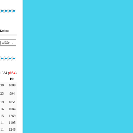
1334
(
6
/
54
)
-30
1089
-23
994
-19
1051
-16
1084
-15
1269
-11
1105
-11
1248