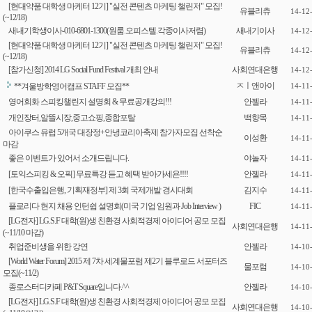
[현대약품 대학생 마케터 12기] "실전 콘텐츠 마케팅 챌린저" 모집!
유블리츄
14-12
(~12/18)
새내기학생이사-010-6801-1300(원룸.오피스텔.각종이사저렴)
새내기이사
14-12
[현대약품 대학생 마케터 12기] "실전 콘텐츠 마케팅 챌린저" 모집!
유블리츄
14-12
(~12/18)
[참가신청] 2014 LG Social Fund Festival 개최 안내
사회연대은행
14-12
ㅈㅣ앤아이
**겨울방학영어캠프 STAFF 모집**
14-11
영어회화 스피킹챌린지 설명회 & 무료공개강의!!!
안젤라
14-11
개인장터,알뜰시장,중고쇼핑,종합포탈
백향목
14-11
아이쿠스 유럽 5개국 대장정+안녕코리아축제 참가자모집 선착순
이성환
14-11
마감
좋은 이벤트가 있어서 소개드립니다.
야놀자
14-11
[토익스피킹 & 오픽] 무료특강 듣고 혜택 받아가세욘!!!!
안젤라
14-11
[한국수출입은행, 기획재정부] 제 3회 국제개발 경시대회
김지수
14-11
플로리다 현지 채용 인턴쉽 설명회(미국 기업 임원과 Job Interview )
FIC
14-11
[LG전자] LG.S.F 대학(원)생 친환경 사회적경제 아이디어 공모 모집
사회연대은행
14-11
(~11/10 마감)
취업준비생을 위한 강연
안젤라
14-10
[World Water Forum] 2015 제 7차 세계물포럼 제2기 블루로드 서포터즈
물포럼
14-10
모집(~11/2)
종로스터디카페 P&T Square입니다.^^
안젤라
14-10
[LG전자] LG.S.F 대학(원)생 친환경 사회적경제 아이디어 공모 모집
사회연대은행
14-10